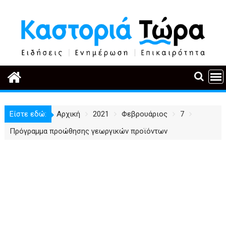
Περάστε
στο
περιεχόμενο
Είστε εδώ:
Αρχική
2021
Φεβρουάριος
7
Πρόγραμμα προώθησης γεωργικών προϊόντων