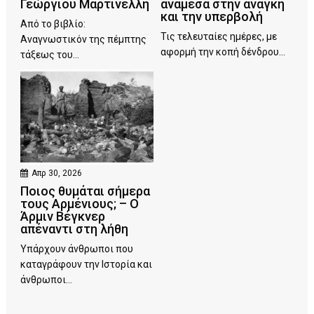
Γεώργιου Μαρτινέλλη
ανάμεσα στην ανάγκη
και την υπερβολή
Από το βιβλίο:
Τις τελευταίες ημέρες, με
Αναγνωστικόν της πέμπτης
αφορμή την κοπή δένδρου...
τάξεως του...
Απρ 30, 2026
Ποιος θυμάται σήμερα
τους Αρμένιους; – Ο
Άρμιν Βέγκνερ
απέναντι στη λήθη
Υπάρχουν άνθρωποι που
καταγράφουν την Ιστορία και
άνθρωποι...