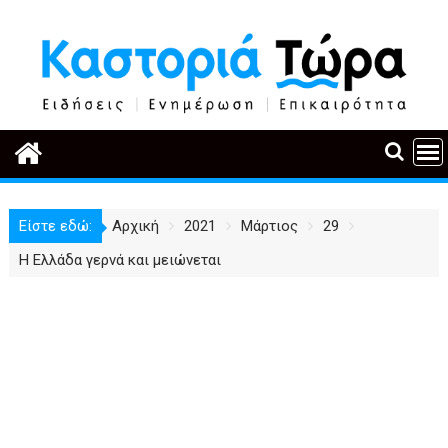
Περάστε
στο
περιεχόμενο
Είστε εδώ:
Αρχική
2021
Μάρτιος
29
Η Ελλάδα γερνά και μειώνεται