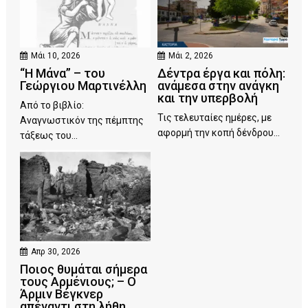
Μάι 10, 2026
Μάι 2, 2026
“Η Μάνα” – του
Δέντρα έργα και πόλη:
Γεώργιου Μαρτινέλλη
ανάμεσα στην ανάγκη
και την υπερβολή
Από το βιβλίο:
Τις τελευταίες ημέρες, με
Αναγνωστικόν της πέμπτης
αφορμή την κοπή δένδρου...
τάξεως του...
Απρ 30, 2026
Ποιος θυμάται σήμερα
τους Αρμένιους; – Ο
Άρμιν Βέγκνερ
απέναντι στη λήθη