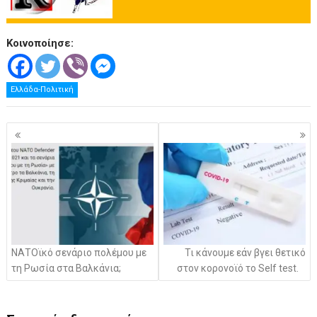
Κοινοποίησε:
Ελλάδα-Πολιτική
Πλοήγηση
άρθρων
ΝΑΤΟϊκό σενάριο πολέμου με
Τι κάνουμε εάν βγει θετικό
τη Ρωσία στα Βαλκάνια;
στον κορονοϊό το Self test.