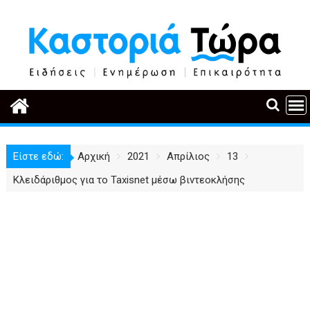
Περάστε
στο
περιεχόμενο
Είστε εδώ:
Αρχική
2021
Απρίλιος
13
Κλειδάριθμος για το Taxisnet μέσω βιντεοκλήσης