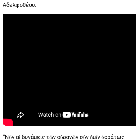
Αδελφοθέου.
“Νῦν αἱ δυνάμεις τῶν οὐρανῶν σὺν ἡμῖν ἀοράτως