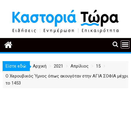
Περάστε
στο
περιεχόμενο
Είστε εδώ:
Αρχική
2021
Απρίλιος
15
Ο Χερουβικός Ύμνος όπως ακουγόταν στην ΑΓΙΑ ΣΟΦΙΑ μέχρι
το 1453