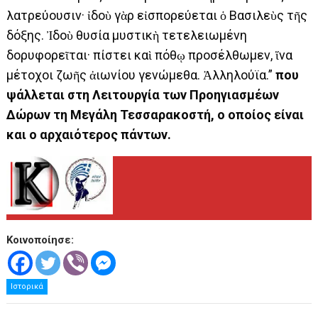
λατρεύουσιν· ἰδοὺ γὰρ εἰσπορεύεται ὁ Βασιλεὺς τῆς
δόξης. Ἰδοὺ θυσία μυστικὴ τετελειωμένη
δορυφορεῖται· πίστει καὶ πόθῳ προσέλθωμεν, ἵνα
μέτοχοι ζωῆς ἀιωνίου γενώμεθα. Ἀλληλούϊα.”
που
ψάλλεται στη Λειτουργία των Προηγιασμέων
Δώρων τη Μεγάλη Τεσσαρακοστή, ο οποίος είναι
και ο αρχαιότερος πάντων.
Κοινοποίησε:
Ιστορικά