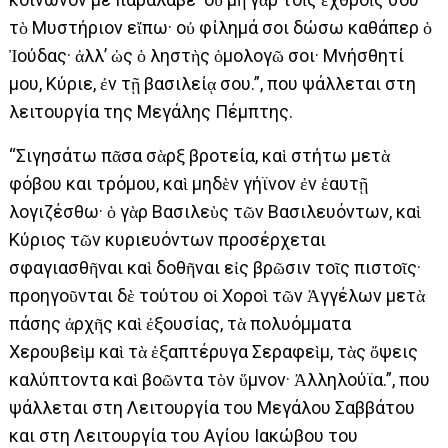
τὸ Μυστήριον εἴπω· οὐ φίλημά σοι δώσω καθάπερ ὁ
Ἰούδας· ἀλλ’ ὡς ὁ ληστὴς ὁμολογῶ σοι· Μνήσθητί
μου, Κύριε, ἐν τῇ βασιλείᾳ σου.”, που ψάλλεται στη
λειτουργία της Μεγάλης Πέμπτης.
“Σιγησάτω πᾶσα σὰρξ βροτεία, καὶ στήτω μετὰ
φόβου και τρόμου, καὶ μηδὲν γήϊνον ἐν ἑαυτῇ
λογιζέσθω· ὁ γὰρ Βασιλεὺς τῶν Βασιλευόντων, καὶ
Κύριος τῶν κυριευόντων προσέρχεται
σφαγιασθῆναι καὶ δοθῆναι εἰς βρῶσιν τοῖς πιστοῖς·
προηγοῦνται δὲ τούτου οἱ Χοροὶ τῶν Ἀγγέλων μετὰ
πάσης ἀρχῆς καὶ ἐξουσίας, τὰ πολυόμματα
Χερουβεὶμ καὶ τὰ ἑξαπτέρυγα Σεραφεὶμ, τὰς ὄψεις
καλύπτοντα καὶ βοῶντα τὸν ὕμνον· Ἀλληλούϊα.”, που
ψάλλεται στη Λειτουργία του Μεγάλου Σαββάτου
και στη Λειτουργία του Αγίου Ιακώβου του