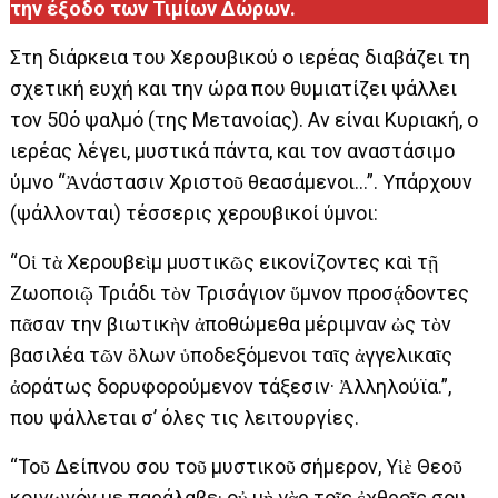
την έξοδο των Τιμίων Δώρων.
Στη διάρκεια του Χερουβικού ο ιερέας διαβάζει τη
σχετική ευχή και την ώρα που θυμιατίζει ψάλλει
τον 50ό ψαλμό (της Μετανοίας). Αν είναι Κυριακή, ο
ιερέας λέγει, μυστικά πάντα, και τον αναστάσιμο
ύμνο “Ἀνάστασιν Χριστοῦ θεασάμενοι…”. Υπάρχουν
(ψάλλονται) τέσσερις χερουβικοί ύμνοι:
“Οἱ τὰ Χερουβεὶμ μυστικῶς εικονίζοντες καὶ τῇ
Ζωοποιῷ Τριάδι τὸν Τρισάγιον ὕμνον προσᾴδοντες
πᾶσαν την βιωτικὴν ἀποθώμεθα μέριμναν ὠς τὸν
βασιλέα τῶν ὃλων ὑποδεξόμενοι ταῖς ἀγγελικαῖς
ἀοράτως δορυφορούμενον τάξεσιν· Ἀλληλούϊα.”,
που ψάλλεται σ’ όλες τις λειτουργίες.
“Τοῦ Δείπνου σου τοῦ μυστικοῦ σήμερον, Υἱὲ Θεοῦ
κοινωνόν με παράλαβε· οὐ μὴ γὰρ τοῖς ἐχθροῖς σου