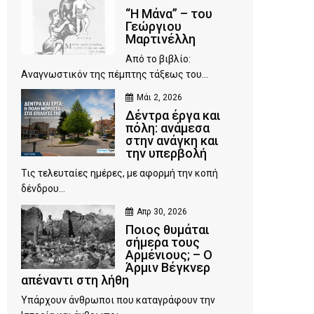
“Η Μάνα” – του
Γεώργιου
Μαρτινέλλη
Από το βιβλίο:
Αναγνωστικόν της πέμπτης τάξεως του...
Μάι 2, 2026
Δέντρα έργα και
πόλη: ανάμεσα
στην ανάγκη και
την υπερβολή
Τις τελευταίες ημέρες, με αφορμή την κοπή
δένδρου...
Απρ 30, 2026
Ποιος θυμάται
σήμερα τους
Αρμένιους; – Ο
Άρμιν Βέγκνερ
απέναντι στη λήθη
Υπάρχουν άνθρωποι που καταγράφουν την