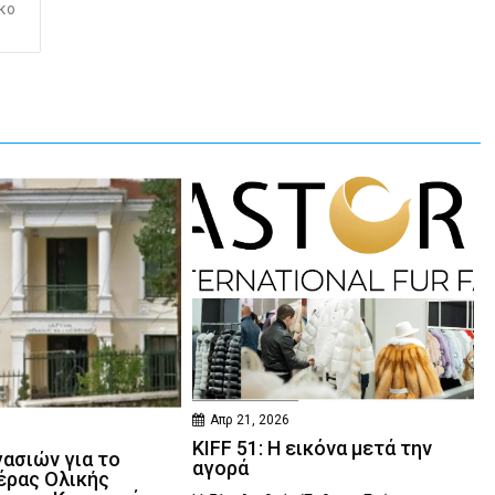
ρκο
Απρ 21, 2026
KIFF 51: Η εικόνα μετά την
γασιών για το
αγορά
έρας Ολικής