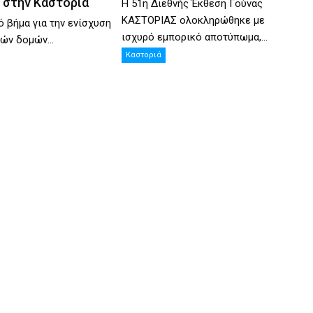
 στην Καστοριά
Η 51η Διεθνής Έκθεση Γούνας
ΚΑΣΤΟΡΙΑΣ ολοκληρώθηκε με
ό βήμα για την ενίσχυση
ισχυρό εμπορικό αποτύπωμα,...
ών δομών...
Καστοριά