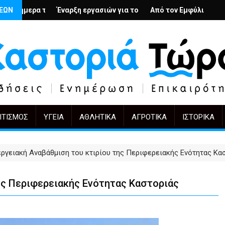
ολή
νιους; – Ο Άρμιν Βέγκνερ απέναντι στη λήθη
ΣΕΩΝ
ξη εργασιών για το Κέντρο Ημέρας Ολικής Φροντίδας στην Καστο
Από τον Εμφύλιο στην Πόλωση: το ίδιο έρ
KIFF 51: Η εικό
ΙΤΙΣΜΌΣ
ΥΓΕΊΑ
ΑΘΛΗΤΙΚΆ
ΑΓΡΟΤΙΚΆ
ΙΣΤΟΡΙΚΆ
εργειακή Αναβάθμιση του κτιρίου της Περιφερειακής Ενότητας Κα
ης Περιφερειακής Ενότητας Καστοριάς