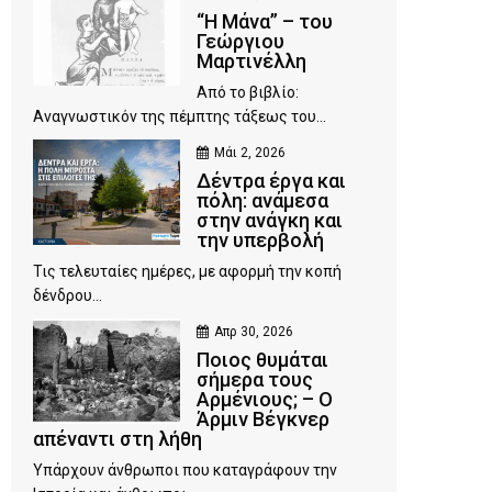
“Η Μάνα” – του
Γεώργιου
Μαρτινέλλη
Από το βιβλίο:
Αναγνωστικόν της πέμπτης τάξεως του...
Μάι 2, 2026
Δέντρα έργα και
πόλη: ανάμεσα
στην ανάγκη και
την υπερβολή
Τις τελευταίες ημέρες, με αφορμή την κοπή
δένδρου...
Απρ 30, 2026
Ποιος θυμάται
σήμερα τους
Αρμένιους; – Ο
Άρμιν Βέγκνερ
απέναντι στη λήθη
Υπάρχουν άνθρωποι που καταγράφουν την