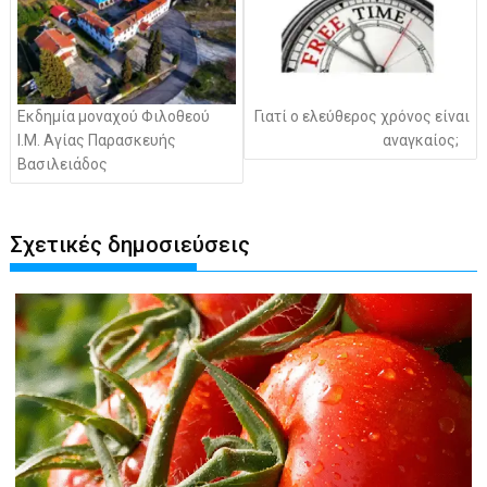
Εκδημία μοναχού Φιλοθεού
Γιατί ο ελεύθερος χρόνος είναι
Ι.Μ. Αγίας Παρασκευής
αναγκαίος;
Βασιλειάδος
Σχετικές δημοσιεύσεις