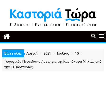
Περάστε
στο
περιεχόμενο
Είστε εδώ:
Αρχική
2021
Ιούλιος
10
Γεωργικές Προειδοποιήσεις για την Καρπόκαψα Μηλιάς από
την ΠΕ Καστοριάς