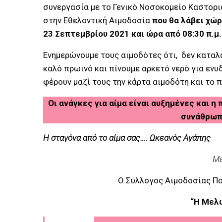
συνεργασία με το Γενικό Νοσοκομείο Καστορι
στην Εθελοντική Αιμοδοσία
που θα λάβει χώρ
23 Σεπτεμβρίου 2021 και ώρα από 08:30 π.μ.
Ενημερώνουμε τους αιμοδότες ότι, δεν καταλ
καλό πρωινό και πίνουμε αρκετό νερό για ενυ
φέρουν μαζί τους την κάρτα αιμοδότη και το
Οι ανάγκες για αίμα είναι αυξημένες και 
συνάθρωπο
Η
σταγόνα
από
το
αίμα
σας
….
Ωκεανός
Αγάπης
Με
Ο Σύλλογος Αιμοδοσίας Πολ
“Η Μελω