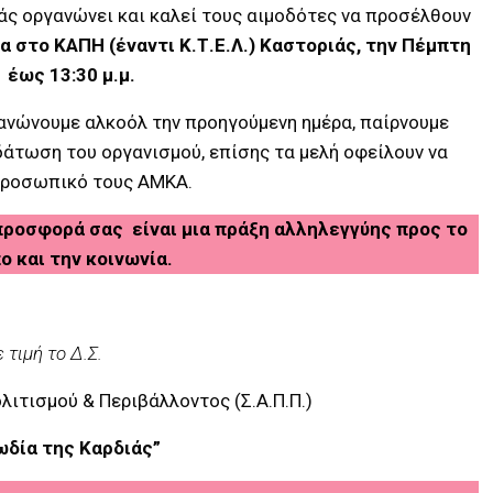
άς οργανώνει και καλεί τους αιμοδότες να προσέλθουν
α στο ΚΑΠΗ (έναντι Κ.Τ.Ε.Λ.) Καστοριάς,
την Πέμπτη
 έως 13:30 μ.μ.
ανώνουμε αλκοόλ την προηγούμενη ημέρα, παίρνουμε
δάτωση του οργανισμού, επίσης τα μελή οφείλουν να
 προσωπικό τους ΑΜΚΑ.
η προσφορά σας είναι μια πράξη αλληλεγγύης προς το
 και την κοινωνία.
 τιμή το Δ.Σ.
ιτισμού & Περιβάλλοντος (Σ.Α.Π.Π.)
δία της Καρδιάς”