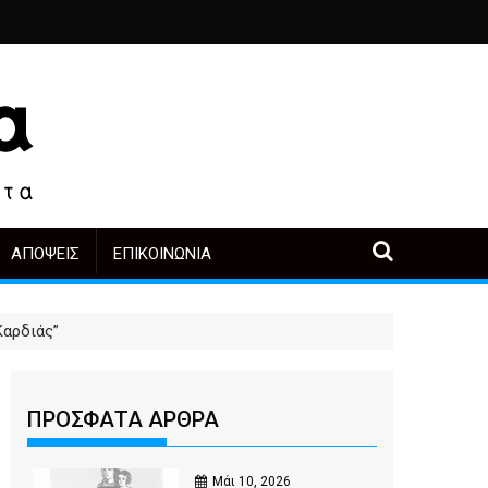
ριά
ο, άλλοι πρωταγωνιστές
α μετά την αγορά
Περιοδική Έκθεση με τίτλο “Στάχτες και δάκρυα στη Λ
"Η Μάνα" - του Γεώργιου Μ
ΑΠΌΨΕΙΣ
ΕΠΙΚΟΙΝΩΝΊΑ
Καρδιάς”
ΠΡΟΣΦΑΤΑ ΑΡΘΡΑ
Μάι 10, 2026