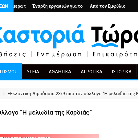
λή
νιους; – Ο Άρμιν Βέγκνερ απέναντι στη λήθη
ΣΕΩΝ
η εργασιών για το Κέντρο Ημέρας Ολικής Φροντίδας στην Καστο
Από τον Εμφύλιο στην Πόλωση: το ίδιο έργ
KIFF 51: Η εικόν
ΙΤΙΣΜΌΣ
ΥΓΕΊΑ
ΑΘΛΗΤΙΚΆ
ΑΓΡΟΤΙΚΆ
ΙΣΤΟΡΙΚΆ
Εθελοντική Αιμοδοσία 23/9 από τον σύλλογο “Η μελωδία της 
ύλλογο “Η μελωδία της Καρδιάς”