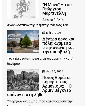
“Η Μάνα” – του
Γεώργιου
Μαρτινέλλη
Από το βιβλίο:
Αναγνωστικόν της πέμπτης τάξεως του...
Μάι 2, 2026
Δέντρα έργα και
πόλη: ανάμεσα
στην ανάγκη και
την υπερβολή
Τις τελευταίες ημέρες, με αφορμή την κοπή
δένδρου...
Απρ 30, 2026
Ποιος θυμάται
σήμερα τους
Αρμένιους; – Ο
Άρμιν Βέγκνερ
απέναντι στη λήθη
Υπάρχουν άνθρωποι που καταγράφουν την