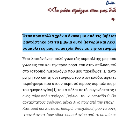
Όταν πριν πολλά χρόνια έκανα μια από τις βιβλι
φαντάστηκα ότι τα βιβλία αυτά (Ιστορία και Λεξ
συμπολίτες μας, να ασχοληθούν με την καταγραφ
Έτσι λοιπόν ένας πολύ γνωστός συμπολίτης μας που
γνώσεις του και την προσφορά του στην επίλυση π
στο ιστορικό ημερολόγιο που μου παρέδωσε. Σ’ αυτό
μνήμη του και τη συνεισφορά του στον κλάδο, αφετέ
περιέγραψε που στους περισσότερους συμπολίτες μας
του ημερολογίου
[1]
του ο πάλαι ποτέ ευγενέστατος 
ενός πάρα πολύ σοβαρού βιβλίου του κ. Λεωνίδα Θ. Πο
αρχαιότατους χρόνους, μέχρι λίγο πριν από την εποχ
Καστοριά και Σιάτιστα, θεωρώ υποχρέωσή μου να συνε
χρονολογικά, (σαν είδος ημερολογίου από το αρχείο 