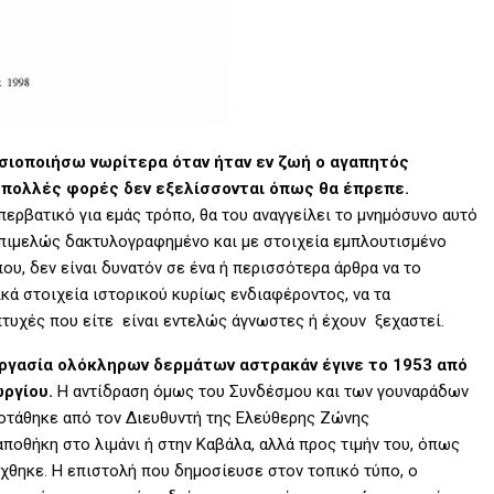
οσιοποιήσω νωρίτερα όταν ήταν εν ζωή ο αγαπητός
 πολλές φορές δεν εξελίσσονται όπως θα έπρεπε.
ερβατικό για εμάς τρόπο, θα του αναγγείλει το μνημόσυνο αυτό
ιμελώς δακτυλογραφημένο και με στοιχεία εμπλουτισμένο
υ, δεν είναι δυνατόν σε ένα ή περισσότερα άρθρα να το
κά στοιχεία ιστορικού κυρίως ενδιαφέροντος, να τα
τυχές που είτε είναι εντελώς άγνωστες ή έχουν ξεχαστεί.
ργασία ολόκληρων δερμάτων αστρακάν έγινε το 1953 από
ργίου.
Η αντίδραση όμως του Συνδέσμου και των γουναράδων
προτάθηκε από τον Διευθυντή της Ελεύθερης Ζώνης
οθήκη στο λιμάνι ή στην Καβάλα, αλλά προς τιμήν του, όπως
έχθηκε. Η επιστολή που δημοσίευσε στον τοπικό τύπο, ο