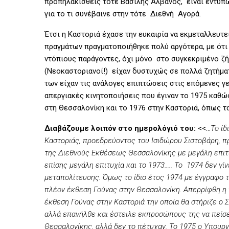
προπηλακισθείς τότε Βασίλης Αλβανός, είναι εντυπω
για το τι συνέβαινε στην τότε Διεθνή Αγορά.
Έτσι η Καστοριά έχασε την ευκαιρία να εκμεταλλευτε
πραγμάτων πραγματοποιήθηκε πολύ αργότερα, με ότι 
ντόπιους παράγοντες, όχι μόνο στο συγκεκριμένο ζή
(Νεοκαστοριανοί!) είχαν δυστυχώς σε πολλά ζητήμα
των είχαν τις ανάλογες επιπτώσεις στις επόμενες 
απεργιακές κινητοποιήσεις που έγιναν το 1975 καθώς
στη Θεσσαλονίκη και το 1976 στην Καστοριά, όπως τ
Διαβάζουμε λοιπόν στο ημερολόγιό του:
<<…
Το ίδ
Καστοριάς, προεδρεύοντος του Ισιδώρου Σιστοβάρη, 
της Διεθνούς
Εκθέσεως Θεσσαλονίκης με μεγάλη επιτυχ
επίσης μεγάλη επιτυχία και το 1973….. Το 1974 δεν γ
μεταπολίτευσης. Όμως το ίδιο έτος 1974 με έγγραφο 
πλέον έκθεση Γούνας στην Θεσσαλονίκη. Απερρίφθη η π
έκθεση Γούνας στην Καστοριά την οποία θα στήριζε ο
αλλά επανήλθε και έστειλε εκπροσώπους της να πείσ
Θεσσαλονίκης, αλλά δεν το πέτυχαν.
Το 1975 ο Υπουργ