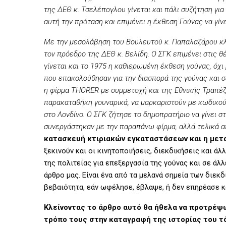
της ΔΕΘ κ. Τσελέπογλου γίνεται και πάλι συζήτηση για
αυτή την πρόταση και επιμένει η έκθεση Γούνας να γίν
Με την μεσολάβηση του Βουλευτού κ. Παπαλαζάρου κλί
τον πρόεδρο της ΔΕΘ κ. Βελίδη. Ο ΣΓΚ επιμένει στις θ
γίνεται και το 1975 η καθιερωμένη έκθεση γούνας, όχι
που επακολούθησαν για την διασπορά της γούνας και σ
η φίρμα THORER με συμμετοχή και της Εθνικής Τραπέζη
παρακαταθήκη γουναρικά, να μαρκαριστούν με κωδικού
στο Λονδίνο. Ο ΣΓΚ ζήτησε το δημοπρατήριο να γίνει στ
συνεργάστηκαν με την παραπάνω φίρμα, αλλά τελικά 
κατασκευή κτιριακών εγκαταστάσεων και η μετ
ξεκινούν και οι κινητοποιήσεις, διεκδικήσεις και ά
της πολιτείας για επεξεργασία της γούνας και σε άλ
άρθρο μας. Είναι ένα από τα μελανά σημεία των διεκδ
βεβαιότητα, εάν ωφέλησε, έβλαψε, ή δεν επηρέασε 
Κλείνοντας το άρθρο αυτό θα ήθελα να προτρέψ
τρόπο τους στην καταγραφή της ιστορίας του τ