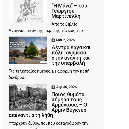
“Η Μάνα” – του
Γεώργιου
Μαρτινέλλη
Από το βιβλίο:
Αναγνωστικόν της πέμπτης τάξεως του...
Μάι 2, 2026
Δέντρα έργα και
πόλη: ανάμεσα
στην ανάγκη και
την υπερβολή
Τις τελευταίες ημέρες, με αφορμή την κοπή
δένδρου...
Απρ 30, 2026
Ποιος θυμάται
σήμερα τους
Αρμένιους; – Ο
Άρμιν Βέγκνερ
απέναντι στη λήθη
Υπάρχουν άνθρωποι που καταγράφουν την