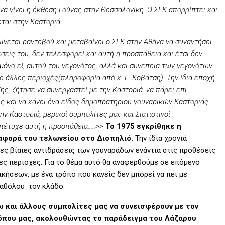
 να γίνει η έκθεση Γούνας στην Θεσσαλονίκη. Ο ΣΓΚ απορρίπτει και
εται στην Καστοριά.
νεται ραντεβού και μεταβαίνει ο ΣΓΚ στην Αθήνα να συναντήσει
έσεις του, δεν τελεσφορεί και αυτή η προσπάθεια και έτσι δεν
 μόνο εξ αυτού του γεγονότος, αλλά και συνεπεία των γεγονότων
ε άλλες περιοχές(πληροφορία από κ. Γ. Κοβάτση). Την ίδια εποχή
ς, ζήτησε να συνεργαστεί με την Καστοριά, να πάρει επί
ς και να κάνει ένα είδος δημοπρατηρίου γουναρικών Καστοριάς
ην Καστοριά, μερικοί συμπολίτες μας και Σιατιστινοί
απέτυχε αυτή η προσπάθεια…..>>
Το 1975 εγκρίθηκε η
αφορά του τελωνείου στο Δισπηλιό.
Την ίδια χρονιά
λλες βίαιες αντιδράσεις των γουναράδων ενάντια στις προθέσεις
λες περιοχές. Για το θέμα αυτό θα αναφερθούμε σε επόμενο
ικήσεων, με ένα τρόπο που κανείς δεν μπορεί να πει με
καθόλου τον κλάδο.
ω και άλλους συμπολίτες μας να συνεισφέρουν με τον
όπου μας, ακολουθώντας το παράδειγμα του Λάζαρου