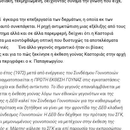
σιακή, τεκμηριωμένη, δείχνοντας συνάμα την γνώση που είχε,
ί έγκαιρα την επεξεργασία των δερμάτων, η οποία εκ των
αυτό συνεπάγεται. Η ρηχή αντιμετώπιση μιας εξέλιξης από τους
τημα αλλά και σε άλλα παρεμφερή, δείχνει ότι η Καστοριά
τα μια κοντόφθαλμη οπτική που δυστυχώς τα αποτελέσματα
γενιές. Ένα άλλο γεγονός σημαντικό ήταν οι βίαιες
 και για το πώς ξεκίνησε η έκθεση γούνας Καστοριάς στην αρχή
α περιγράφει ο κ. Παπαγεωργίου.
ιο έτος (1972) μετά από ενέργειες του Συνδέσμου Γουνοποιών
πραγματοποιείται η ΠΡΩΤΗ ΕΚΘΕΣΗ ΓΟΥΝΑΣ στις εγκαταστάσεις
ία και διεθνή αντίκτυπο. Το ίδιο γεγονός επαναλαμβάνεται με
ίνεται η έκθεση γούνας λόγω των εθνικών γεγονότων και της
της η ΔΕΘ καλεί τον Σύνδεσμο Γουνοποιών για την καθιερωμένη
ρόταση και ζητήθηκε να γίνει με την φροντίδα της ΔΕΘ κλαδική
 Σύνδεσμος Γουνοποιών. Η ΔΕΘ δεν δέχθηκε την πρόταση του ΣΓΚ,
ει μεμονωμένους γουνοποιούς να μετέχουν στην έκθεση της
ός κ. Μάρτης κάλεσε το ΣΓΚ και επί παρουσία του εκπροσώπου