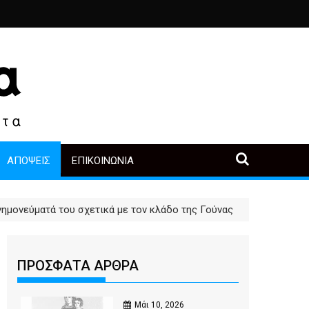
 και δάκρυα στη Λίμνη” στο Βυζαντινό Μουσείο Καστοριάς
- του Γεώργιου Μαρτινέλλη
Δέντρα έργα και πόλη: ανάμεσα στην ανάγκη κα
Ποιος θυμάται σήμερ
ΑΠΌΨΕΙΣ
ΕΠΙΚΟΙΝΩΝΊΑ
ημονεύματά του σχετικά με τον κλάδο της Γούνας
ΠΡΟΣΦΑΤΑ ΑΡΘΡΑ
Μάι 10, 2026