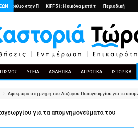
τίδας στην Καστοριά
λωση: το ίδιο έργο, άλλοι πρωταγωνιστές
ΣΕΩΝ
KIFF 51: Η εικόνα μετά την αγορά
Περιοδική Έκθεση με τίτλο “Στάχτες
"Η Μάνα" 
ΙΤΙΣΜΌΣ
ΥΓΕΊΑ
ΑΘΛΗΤΙΚΆ
ΑΓΡΟΤΙΚΆ
ΙΣΤΟΡΙΚΆ
Αφιέρωμα στη μνήμη του Λάζαρου Παπαγεωργίου για τα απομν
αγεωργίου για τα απομνημονεύματά του