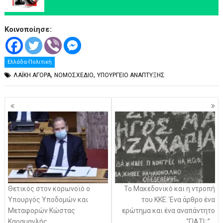
Κοινοποίησε:
Ελλάδα-Πολιτική
,
,
ΛΑΪΚΗ ΑΓΟΡΑ
ΝΟΜΟΣΧΕΔΙΟ
ΥΠΟΥΡΓΕΙΟ ΑΝΑΠΤΥΞΗΣ
Πλοήγηση
άρθρων
Θετικός στον κορωνοϊό ο
Το Μακεδονικό και η ντροπή
Υπουργός Υποδομών και
του ΚΚΕ: Ένα άρθρο ένα
Μεταφορών Κώστας
ερώτημα και ένα αναπάντητο
Καραμανλής
“ΓΙΑΤΙ;;”