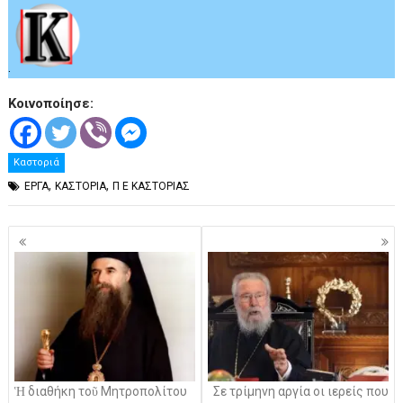
.
Κοινοποίησε:
Καστοριά
,
,
ΕΡΓΑ
ΚΑΣΤΟΡΙΑ
Π Ε ΚΑΣΤΟΡΙΑΣ
Πλοήγηση
άρθρων
Ἡ διαθήκη τοῦ Μητροπολίτου
Σε τρίμηνη αργία οι ιερείς που