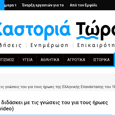
ς; – Ο Άρμιν Βέγκνερ απέναντι στη λήθη
ργασιών για το Κέντρο Ημέρας Ολικής Φροντίδας στην Καστοριά
Από τον Εμφύλιο στην Πόλωση: το ίδιο έργο, 
KIFF 51: Η εικόνα μ
ΙΤΙΣΜΌΣ
ΥΓΕΊΑ
ΑΘΛΗΤΙΚΆ
ΑΓΡΟΤΙΚΆ
ΙΣΤΟΡΙΚΆ
τις γνώσεις του για τους ήρωες της Ελληνικής Επανάστασης του 1
διδάσκει με τις γνώσεις του για τους ήρωες
video)