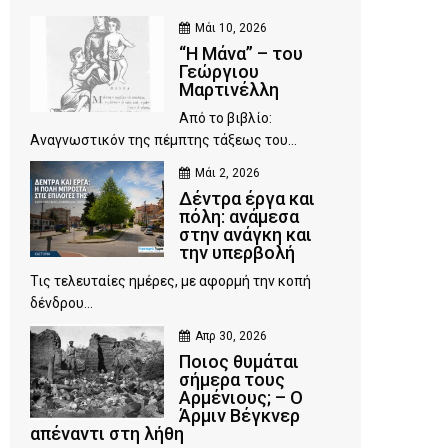
Μάι 10, 2026
“Η Μάνα” – του
Γεώργιου
Μαρτινέλλη
Από το βιβλίο:
Αναγνωστικόν της πέμπτης τάξεως του...
Μάι 2, 2026
Δέντρα έργα και
πόλη: ανάμεσα
στην ανάγκη και
την υπερβολή
Τις τελευταίες ημέρες, με αφορμή την κοπή
δένδρου...
Απρ 30, 2026
Ποιος θυμάται
σήμερα τους
Αρμένιους; – Ο
Άρμιν Βέγκνερ
απέναντι στη λήθη