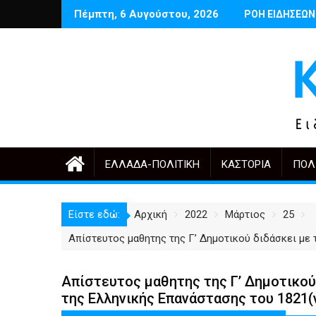
Περάστε
Πέμπτη, 6 Αυγούστου, 2026
 Μαρτινέλλη
Δέντρα έργα και πόλη: ανάμεσα στην ανάγκη και την υπερβολή
Ποιος θυμάται σήμερα τους Αρμένιου
ΡΟΗ ΕΙΔΗΣΕΩΝ
Έναρξη ε
στο
περιεχόμενο
ΕΛΛΆΔΑ-ΠΟΛΙΤΙΚΉ
ΚΑΣΤΟΡΙΆ
ΠΟΛ
Είστε εδώ:
Αρχική
2022
Μάρτιος
25
Απίστευτος μαθητης της Γ’ Δημοτικού διδάσκει με 
Απίστευτος μαθητης της Γ’ Δημοτικού 
της Ελληνικής Επανάστασης του 1821(