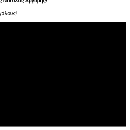
ς Νικόλας Αργύρης!
γάλους!