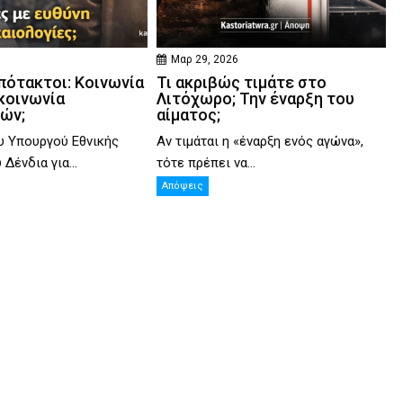
Μαρ 29, 2026
πότακτοι: Κοινωνία
Τι ακριβώς τιμάτε στο
κοινωνία
Λιτόχωρο; Την έναρξη του
ιών;
αίματος;
υ Υπουργού Εθνικής
Αν τιμάται η «έναρξη ενός αγώνα»,
Δένδια για...
τότε πρέπει να...
Απόψεις