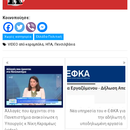
.
Κοινοποίησε:
Χωρίς κατηγορία
Ελλάδα-Πολιτική
,
,
VIDEO από καραμπόλα
ΗΠΑ
Πενσιλβάνια
Πλοήγηση
άρθρων
Αλλαγές που έρχονται στα
Νέα υπηρεσία του e-ΕΦΚΑ για
Πανεπιστήμια ανακοίνωσε η
την αδήλωτη ή
Υπουργός κ Νίκη Κεραμέως
υποδηλωμένη εργασία
(video)