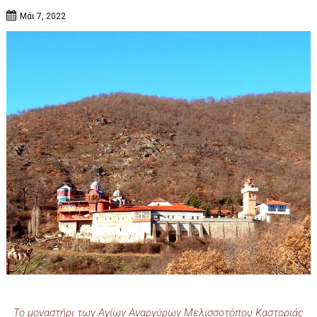
Μάι 7, 2022
Το μοναστήρι των Αγίων Αναργύρων
Μελισσοτόπου Καστοριάς