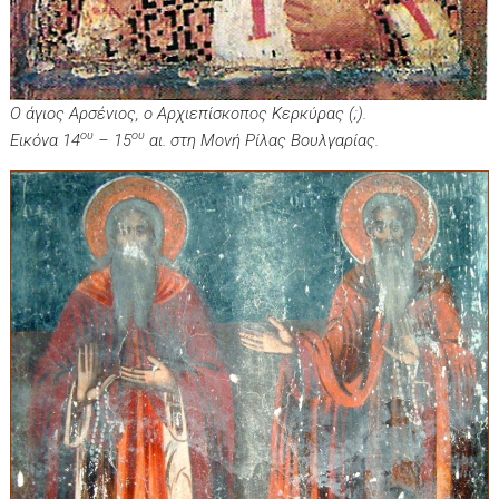
Ο άγιος Αρσένιος, ο Αρχιεπίσκοπος Κερκύρας (;).
ου
ου
Εικόνα 14
– 15
αι. στη Μονή Ρίλας Βουλγαρίας.