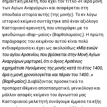
σημαντική μελέτη, που έχει τον τίτλο «Η ιερά μονή
των Αγίων Αναργύρων» και αναφέρεται στη
σπουδαία ιστορία αυτής (της μονής). Το εν λόγω
ιστορικό κείμενο συντάχτηκε από έναν αξιόλογο
Καστοριανό ερευνητή, που υπογράφει με το
ψευδώνυμο «Βαρ–μαίος» (Βαρθολομαίος;). Η πρώτη
παράγραφος του κειμένου αυτού είναι πολύ
ενδιαφέρουσα κι έχει ως ακολούθως:
«Μία εικών
του αγίου Αρσενίου, που βρίσκεται στην Μονή Αγίων
Αναργύρων μαρτυρεί, ότι ο άγιος Αρσένιος
εχρημάτισε Ηγούμενος της μονής κατά το έτος 1400,
άρα η μονή χρονολογείται και πέραν του 1400…»
(Βαρθ-μαίος).
Διαβάζοντας προσεκτικά το
προπαρατιθέμενο αποσπασματικό, γενικόλογο και
μάλλον ασαφές κείμενο του άγνωστού μας
Καστοριανού μελετητή συνάγουμε έμμεσα τα εξής