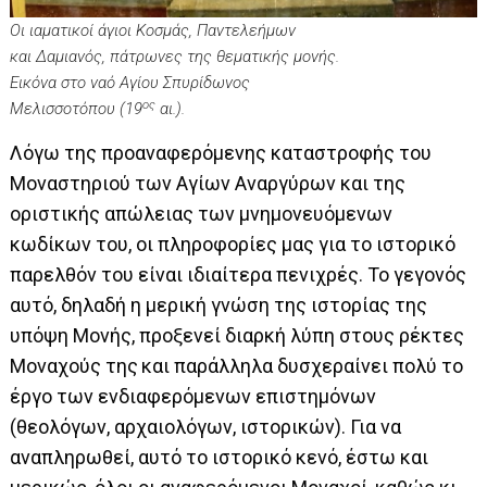
Οι ιαματικοί άγιοι Κοσμάς, Παντελεήμων
και Δαμιανός, πάτρωνες της θεματικής μονής.
Εικόνα στο ναό Αγίου Σπυρίδωνος
ος
Μελισσοτόπου (19
αι.).
Λόγω της προαναφερόμενης καταστροφής του
Μοναστηριού των Αγίων Αναργύρων και της
οριστικής απώλειας των μνημονευόμενων
κωδίκων του, οι πληροφορίες μας για το ιστορικό
παρελθόν του είναι ιδιαίτερα πενιχρές. Το γεγονός
αυτό, δηλαδή η μερική γνώση της ιστορίας της
υπόψη Μονής, προξενεί διαρκή λύπη στους ρέκτες
Μοναχούς της
και παράλληλα δυσχεραίνει πολύ το
έργο των ενδιαφερόμενων επιστημόνων
(θεολόγων, αρχαιολόγων, ιστορικών). Για να
αναπληρωθεί, αυτό το ιστορικό κενό, έστω και