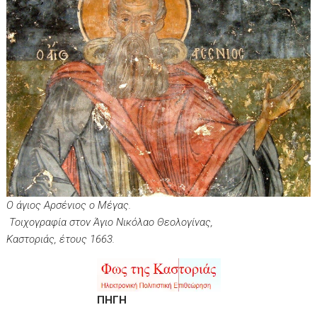
Ο άγιος Αρσένιος ο Μέγας.
Τοιχογραφία στον Άγιο Νικόλαο Θεολογίνας,
Καστοριάς, έτους 1663.
ΠΗΓΗ