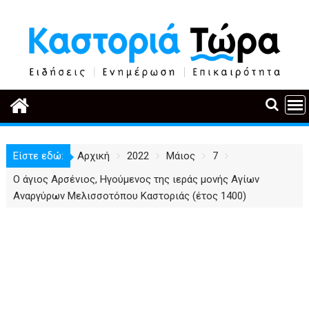
Περάστε
στο
περιεχόμενο
Είστε εδώ:
Αρχική
2022
Μάιος
7
Ο άγιος Αρσένιος, Ηγούμενος της ιεράς μονής Αγίων
Αναργύρων Μελισσοτόπου Καστοριάς (έτος 1400)