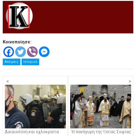
.
Κοινοποίησε:
Απόψεις
Ιστορικά
Πλοήγηση
άρθρων
Δικαιοσύνη και οχλοκρατία
Ἡ πανήγυρη τῆς Ὁσίας Σοφίας