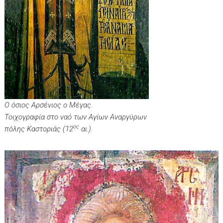
Ο όσιος Αρσένιος ο Μέγας.
Τοιχογραφία στο ναό των Αγίων Αναργύρων
ος
πόλης Καστοριάς (12
αι.).