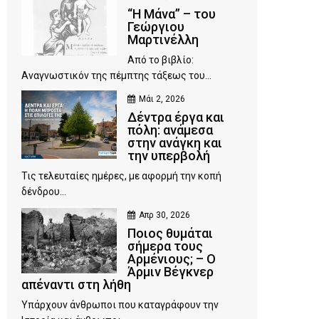
“Η Μάνα” – του
Γεώργιου
Μαρτινέλλη
Από το βιβλίο:
Αναγνωστικόν της πέμπτης τάξεως του...
Μάι 2, 2026
Δέντρα έργα και
πόλη: ανάμεσα
στην ανάγκη και
την υπερβολή
Τις τελευταίες ημέρες, με αφορμή την κοπή
δένδρου...
Απρ 30, 2026
Ποιος θυμάται
σήμερα τους
Αρμένιους; – Ο
Άρμιν Βέγκνερ
απέναντι στη λήθη
Υπάρχουν άνθρωποι που καταγράφουν την