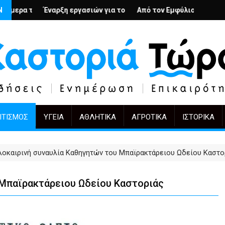
υς; – Ο Άρμιν Βέγκνερ απέναντι στη λήθη
Ν
εργασιών για το Κέντρο Ημέρας Ολικής Φροντίδας στην Καστοριά
Από τον Εμφύλιο στην Πόλωση: το ίδιο έργο, 
KIFF 51: Η εικόνα μ
ΙΤΙΣΜΌΣ
ΥΓΕΊΑ
ΑΘΛΗΤΙΚΆ
ΑΓΡΟΤΙΚΆ
ΙΣΤΟΡΙΚΆ
λοκαιρινή συναυλία Καθηγητών του Μπαϊρακτάρειου Ωδείου Καστο
 Μπαϊρακτάρειου Ωδείου Καστοριάς