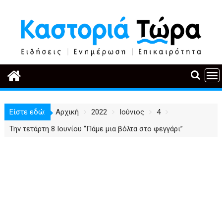
Περάστε
στο
περιεχόμενο
Είστε εδώ:
Αρχική
2022
Ιούνιος
4
Την τετάρτη 8 Ιουνίου “Πάμε μια βόλτα στο φεγγάρι”