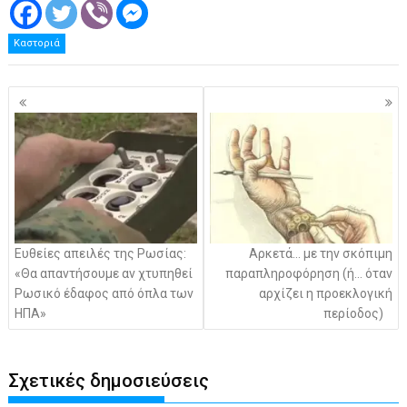
Καστοριά
Πλοήγηση
άρθρων
Ευθείες απειλές της Ρωσίας:
Αρκετά… με την σκόπιμη
«Θα απαντήσουμε αν χτυπηθεί
παραπληροφόρηση (ή… όταν
Ρωσικό έδαφος από όπλα των
αρχίζει η προεκλογική
ΗΠΑ»
περίοδος)
Σχετικές δημοσιεύσεις