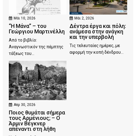
Μάι 10, 2026
Μάι 2, 2026
“Η Μάνα” – του
Δέντρα έργα και πόλη:
Γεώργιου Μαρτινέλλη
ανάμεσα στην ανάγκη
και την υπερβολή
Από το βιβλίο:
Τις τελευταίες ημέρες, με
Αναγνωστικόν της πέμπτης
αφορμή την κοπή δένδρου...
τάξεως του...
Απρ 30, 2026
Ποιος θυμάται σήμερα
τους Αρμένιους; – Ο
Άρμιν Βέγκνερ
απέναντι στη λήθη