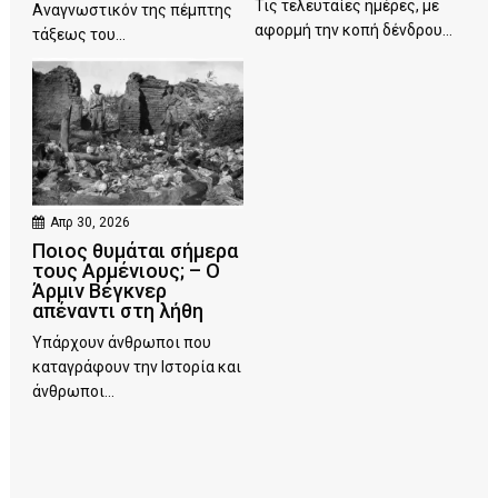
Τις τελευταίες ημέρες, με
Αναγνωστικόν της πέμπτης
αφορμή την κοπή δένδρου...
τάξεως του...
Απρ 30, 2026
Ποιος θυμάται σήμερα
τους Αρμένιους; – Ο
Άρμιν Βέγκνερ
απέναντι στη λήθη
Υπάρχουν άνθρωποι που
καταγράφουν την Ιστορία και
άνθρωποι...