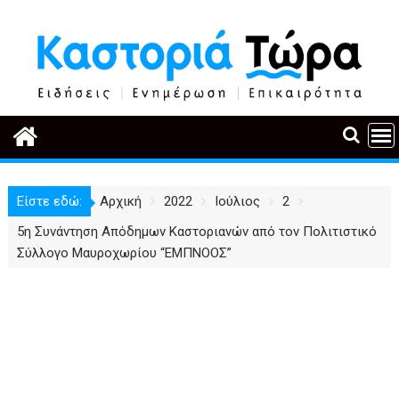
Περάστε
στο
περιεχόμενο
Είστε εδώ:
Αρχική
2022
Ιούλιος
2
5η Συνάντηση Απόδημων Καστοριανών από τον Πολιτιστικό
Σύλλογο Μαυροχωρίου “ΕΜΠΝΟΟΣ”