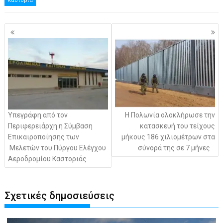
Καστοριά
Πλοήγηση
άρθρων
Υπεγράφη από τον
Η Πολωνία ολοκλήρωσε την
Περιφερειάρχη η Σύμβαση
κατασκευή του τείχους
Επικαιροποίησης των
μήκους 186 χιλιομέτρων στα
Μελετών του Πύργου Ελέγχου
σύνορά της σε 7 μήνες
Αεροδρομίου Καστοριάς
Σχετικές δημοσιεύσεις