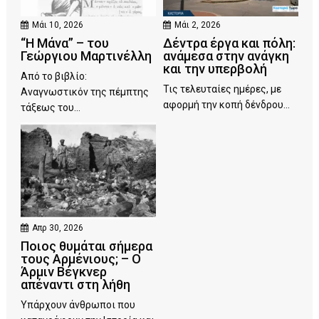
Μάι 10, 2026
Μάι 2, 2026
“Η Μάνα” – του
Δέντρα έργα και πόλη:
Γεώργιου Μαρτινέλλη
ανάμεσα στην ανάγκη
και την υπερβολή
Από το βιβλίο:
Τις τελευταίες ημέρες, με
Αναγνωστικόν της πέμπτης
αφορμή την κοπή δένδρου...
τάξεως του...
Απρ 30, 2026
Ποιος θυμάται σήμερα
τους Αρμένιους; – Ο
Άρμιν Βέγκνερ
απέναντι στη λήθη
Υπάρχουν άνθρωποι που