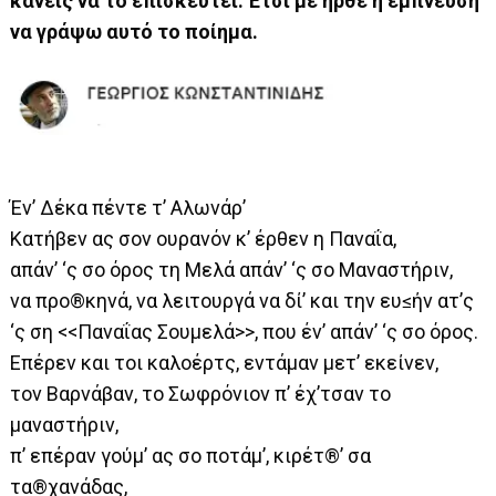
κανείς να το επισκευτεί. Έτσι με ήρθε η έμπνευση
να γράψω αυτό το ποίημα.
Έν’ Δέκα πέντε τ’ Αλωνάρ’
Κατήβεν ας σον ουρανόν κ’ έρθεν η Παναΐα,
απάν’ ‘ς σο όρος τη Μελά απάν’ ‘ς σο Μαναστήριν,
να προ®κηνά, να λειτουργά να δί’ και την ευ≤ήν ατ’ς
‘ς ση <<Παναΐας Σουμελά>>, που έν’ απάν’ ‘ς σο όρος.
Επέρεν και τοι καλοέρτς, εντάμαν μετ’ εκείνεν,
τον Βαρνάβαν, το Σωφρόνιον π’ έχ’τσαν το
μαναστήριν,
π’ επέραν γούμ’ ας σο ποτάμ’, κιρέτ®’ σα
τα®χανάδας,