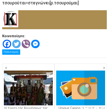
τσουρούται=στεγνώνει[ρ.τσουρούμαι]
Κοινοποίησε:
Πολιτισμός
Πλοήγηση
άρθρων
Ἡ Ἑορτὴ τῆς Κοιμήσεως τῆς
Unique Casino ユニーク・カジ