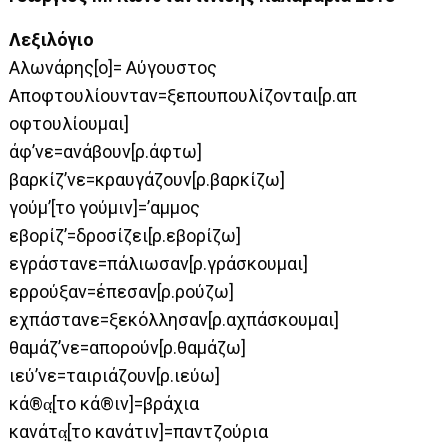
Λεξιλόγιο
Αλωνάρης[ο]= Αύγουστος
Αποφτουλίουνταν=ξεπουπουλίζονται[ρ.απ
οφτουλίουμαι]
άφ’νε=ανάβουν[ρ.άφτω]
βαρκίζ’νε=κραυγάζουν[ρ.βαρκίζω]
γούμ’[το γούμιν]=’αμμος
εβορίζ’=δροσίζει[ρ.εβορίζω]
εγράστανε=πάλιωσαν[ρ.γράσκουμαι]
ερρούξαν=έπεσαν[ρ.ρούζω]
εχπάστανε=ξεκόλλησαν[ρ.αχπάσκουμαι]
θαμάζ’νε=απορούν[ρ.θαμάζω]
ιεύ’νε=ταιριάζουν[ρ.ιεύω]
κά®α̤[το κά®ιν]=βράχια
κανάτα̤[το κανάτιν]=παντζούρια