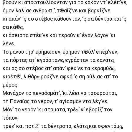
βοούν κι αποφτουλίουνταν για το κακόν ντ’ ελέπ’νε,
άμον λαλίας ανθρωπί’, τ®αΐζ’νε και βαρκίζ’νε
κι απάν’ ‘ς σο στέβος κάθουνταν, ‘ς σα δέντρα και ‘ς
σα κά®α̤,
κι άσειστα στέκ’νε και τερούν κ’ έναν λόγον ‘κι
λένε.
Το μαναστήρ’ ερήμωσεν, έρημον τ®όλ’ επέμ’νεν,
τα πόρτας ατ’ εγράστανε, εγράσταν τα κανάτα̤
και ας σο στέβος ατ’ απάν’ φεύ’νε τα κεραμύδα̤,
κιρέτ®’, λιθάρα̤ ρούζ’νε αφκά ‘ς ση αύλιας ατ’ το
μέρος.
Μανάχον το πεγαδομάτ’, ‘κι λέει να τσουρούται,
τη Παναΐας το νερόν, τ’ αγίασμαν ντο λέγ’νε.
Μόν’ το νερόν ‘κι σταματά, τρέ≤’ κ’ εβορίζ’ τον
τόπον,
τρέ≤’ και ποτίζ’ τα δέντροπα, ελάτα̤ και σφεντάμα̤,