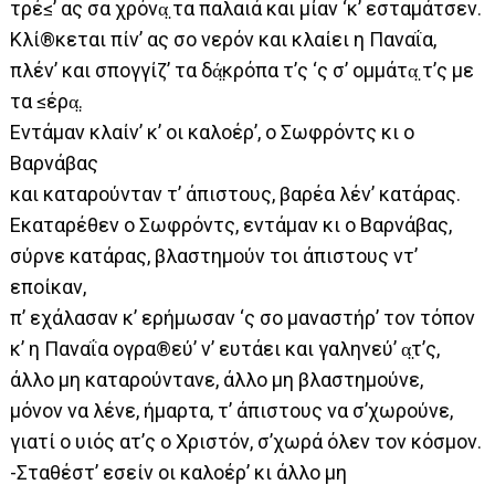
τρέ≤’ ας σα χρόνα̤ τα παλαιά και μίαν ‘κ’ εσταμάτσεν.
Κλί®κεται πίν’ ας σο νερόν και κλαίει η Παναΐα,
πλέν’ και σπογγίζ’ τα δά̤κρόπα τ’ς ‘ς σ’ ομμάτα̤ τ’ς με
τα ≤έρα̤.
Εντάμαν κλαίν’ κ’ οι καλοέρ’, ο Σωφρόντς κι ο
Βαρνάβας
και καταρούνταν τ’ άπιστους, βαρέα λέν’ κατάρας.
Εκαταρέθεν ο Σωφρόντς, εντάμαν κι ο Βαρνάβας,
σύρνε κατάρας, βλαστημούν τοι άπιστους ντ’
εποίκαν,
π’ εχάλασαν κ’ ερήμωσαν ‘ς σο μαναστήρ’ τον τόπον
κ’ η Παναΐα ογρα®εύ’ ν’ ευτάει και γαληνεύ’ α̤τ’ς,
άλλο μη καταρούντανε, άλλο μη βλαστημούνε,
μόνον να λένε, ήμαρτα, τ’ άπιστους να σ’χωρούνε,
γιατί ο υιός ατ’ς ο Χριστόν, σ’χωρά όλεν τον κόσμον.
-Σταθέστ’ εσείν οι καλοέρ’ κι άλλο μη