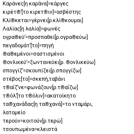
Καράνες[η καράνα]=κάργες
κιρέτ®’[το κιρετ®ιν]=ασβέστης
Κλί®κεται=γέρνει[ρ.κλί®κουμαι]
Λαλίας[η λαλία]=φωνές
ογρα®εύ’=προσπαθεί[ρ.ογρα®εύω]
πεγαδομάτ’[το]=πηγή
®α®εμένοι=σαστισμένοι
®ονλικεύ’=ζωντανεύει[ρ. ®ονλικεύω]
σπογγίζ’=σκουπίζει[ρ.σπογγίζω]
στέβος[το]=σκεπή,ταβάνι
τ®αΐζ’νε=φωνάζουν[ρ.τ®αΐζω]
τ®όλ’[το τ®όλιν]=ακατοίκητο
τα®χανάδας[η τα®χανά]=το νταμάρι,
λατομείο
τερούν=κοιτούν[ρ.τερώ]
τσουπωμένα=κλειστά