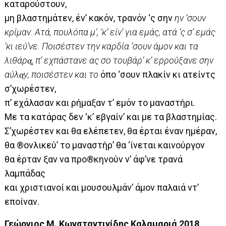
καταρούστουν,
μη βλαστημάτεν, έν’ κακόν, τρανόν ‘ς σην
ην ‘σουν
κρίμαν. Ατά, πουλόπα μ’, ‘κ’ είν’ για εμάς, ατά ‘ς σ’ εμάς
‘κι ιεύ’νε. Ποισέστεν την καρδία ‘σουν άμον και τα
λιθάρα̤, π’ εχπάστανε ας σο τουβάρ’ κ’ ερρούξανε σην
αύλα̤ν, ποισέστεν και το
όπο ‘σουν πλακίν κι ατείντς
σ’χωρέστεν,
π’ εχάλασαν και ρήμαξαν τ’ εμόν το μαναστήρι.
Με τα κατάρας δεν ‘κ’ εβγαίν’ και με τα βλαστημίας.
Σ’χωρέστεν και θα ελέπετεν, θα έρται έναν ημέραν,
θα ®ονλικεύ’ το μαναστήρ’ θα ‘ίνεται καινούργον
θα έρταν ξαν να προ®κηνούν ν’ άφ’νε τρανά
λαμπάδας
και χριστιανοί και μουσουλμάν’ άμον παλαιά ντ’
εποίναν.
Γεώργιος Μ. Κωνσταντινίδης Καλαμαριά 2018