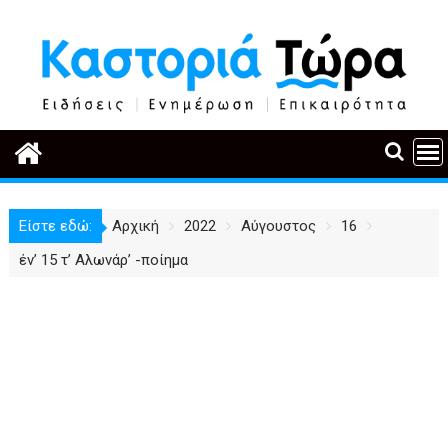
Περάστε
στο
περιεχόμενο
Είστε εδώ:
Αρχική
2022
Αύγουστος
16
έν’ 15 τ’ Αλωνάρ’ -ποίημα