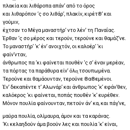
πλακία και λιθάροπα απάν’ από το όρος
και λιθαρόπον ‘ς σο λιθάρ’, πλακίν, κιρέτ®’ και
γούμιν,
έχτσαν το Μέγα μαναστήρ’ ντο λέν’ τη Παναΐας.
Έρθαν ‘ς σο μέρος και τερούν, τερούνε και θαμάζ’νε.
Το μαναστήρ’ ‘κ’ έν’ ανοιχτόν, οι καλοέρ’ ‘κι
φαίν’νταν,
άνθρωπος πα ‘κι φαίνεται πουθέν ‘ς σ’ έναν μερέαν,
τα πόρτας τα παράθυρα είν’ όλα̤ τσουπωμένα.
Τερούνε και θαμάουνταν, τερούνε ®α®εμένοι.
Έν’ δεκαπέντε τ’ Αλωνάρ’ και άνθρωπος ‘κ’ εφάν’θεν,
καλόερος ‘κι φαίνεται, ποπάς πουθέν ‘κ’ ευρέθεν.
Μόνον πουλία φαίνουνταν, πετούν άν’ κα, και πάγ’νε,
μαύρα πουλία, ολίμαυρα, άμον και τα καράνας.
‘Κι κελαηδούν άμα βοούν λες και πουλία ‘κ’ είναι,