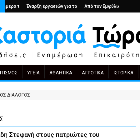
ολή
νιους; – Ο Άρμιν Βέγκνερ απέναντι στη λήθη
ξη εργασιών για το Κέντρο Ημέρας Ολικής Φροντίδας στην Καστο
Από τον Εμφύλιο στην Πόλωση: το ίδιο έρ
KIFF 51: Η εικό
ΙΤΙΣΜΌΣ
ΥΓΕΊΑ
ΑΘΛΗΤΙΚΆ
ΑΓΡΟΤΙΚΆ
ΙΣΤΟΡΙΚΆ
ΟΣ ΔΙΑΛΟΓΟΣ
Σ
άδη Στεφανή στους πατριώτες του