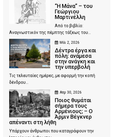
“Η Μάνα” – του
Γεώργιου
Μαρτινέλλη
Από το βιβλίο:
Αναγνωστικόν της πέμπτης τάξεως του...
Μάι 2, 2026
Δέντρα έργα και
πόλη: ανάμεσα
στην ανάγκη και
την υπερβολή
Τις τελευταίες ημέρες, με αφορμή την κοπή
δένδρου...
Απρ 30, 2026
Ποιος θυμάται
σήμερα τους
Αρμένιους; – Ο
Άρμιν Βέγκνερ
απέναντι στη λήθη
Υπάρχουν άνθρωποι που καταγράφουν την