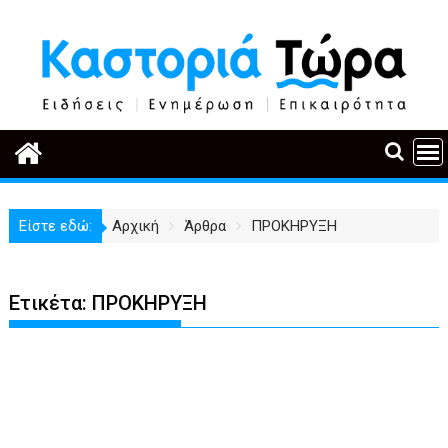
Περάστε
στο
περιεχόμενο
Είστε εδώ:
Αρχική
Άρθρα
ΠΡΟΚΗΡΥΞΗ
Ετικέτα:
ΠΡΟΚΗΡΥΞΗ