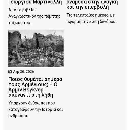
Γεώργιου Μαρτινέλλη
ανάμεσα στην ανάγκη
και την υπερβολή
Από το βιβλίο:
Τις τελευταίες ημέρες, με
Αναγνωστικόν της πέμπτης
αφορμή την κοπή δένδρου...
τάξεως του...
Απρ 30, 2026
Ποιος θυμάται σήμερα
τους Αρμένιους; – Ο
Άρμιν Βέγκνερ
απέναντι στη λήθη
Υπάρχουν άνθρωποι που
καταγράφουν την Ιστορία και
άνθρωποι...