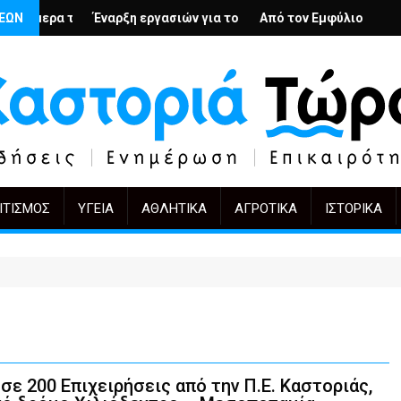
βολή
ένιους; – Ο Άρμιν Βέγκνερ απέναντι στη λήθη
ΣΕΩΝ
ρξη εργασιών για το Κέντρο Ημέρας Ολικής Φροντίδας στην Καστ
Από τον Εμφύλιο στην Πόλωση: το ίδιο έ
KIFF 51: Η εικ
ΙΤΙΣΜΌΣ
ΥΓΕΊΑ
ΑΘΛΗΤΙΚΆ
ΑΓΡΟΤΙΚΆ
ΙΣΤΟΡΙΚΆ
 200 Επιχειρήσεις από την Π.Ε. Καστοριάς,