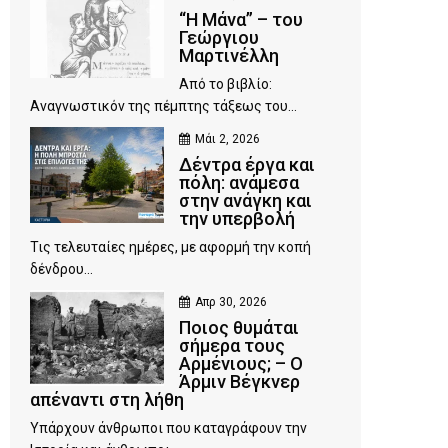
“Η Μάνα” – του
Γεώργιου
Μαρτινέλλη
Από το βιβλίο:
Αναγνωστικόν της πέμπτης τάξεως του...
Μάι 2, 2026
Δέντρα έργα και
πόλη: ανάμεσα
στην ανάγκη και
την υπερβολή
Τις τελευταίες ημέρες, με αφορμή την κοπή
δένδρου...
Απρ 30, 2026
Ποιος θυμάται
σήμερα τους
Αρμένιους; – Ο
Άρμιν Βέγκνερ
απέναντι στη λήθη
Υπάρχουν άνθρωποι που καταγράφουν την