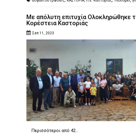
,
,
,
ασφαλτοστρώσεις
ΚΑΣΤΟΡΙΑ
Π.Ε. Καστοριάς
Υποδομές γι
Με απόλυτη επιτυχία Ολοκληρώθηκε τ
Κορέστεια Καστοριάς
Σεπ 11, 2023
Περισσότεροι από 42…