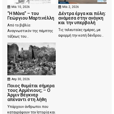
Μάι 10, 2026
Μάι 2, 2026
“Η Μάνα” – του
Δέντρα έργα και πόλη:
Γεώργιου Μαρτινέλλη
ανάμεσα στην ανάγκη
και την υπερβολή
Από το βιβλίο:
Τις τελευταίες ημέρες, με
Αναγνωστικόν της πέμπτης
αφορμή την κοπή δένδρου...
τάξεως του...
Απρ 30, 2026
Ποιος θυμάται σήμερα
τους Αρμένιους; – Ο
Άρμιν Βέγκνερ
απέναντι στη λήθη
Υπάρχουν άνθρωποι που
καταγράφουν την Ιστορία και