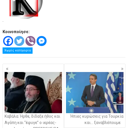
.
Κοινοποίησε:
Χωρίς κατηγορία
Πλοήγηση
άρθρων
Καβάλα: Ήρθε, δίδαξε ήθος και
Ήπιες κυρώσεις για Τουρκία
Αγάπη και “έφυγε” ο ιερέας-
και… ξαναβλέπουμε