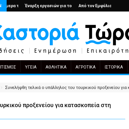
ς; – Ο Άρμιν Βέγκνερ απέναντι στη λήθη
Ν
ργασιών για το Κέντρο Ημέρας Ολικής Φροντίδας στην Καστοριά
Από τον Εμφύλιο στην Πόλωση: το ίδιο έργο, 
KIFF 51: Η εικόνα μ
ΙΤΙΣΜΌΣ
ΥΓΕΊΑ
ΑΘΛΗΤΙΚΆ
ΑΓΡΟΤΙΚΆ
ΙΣΤΟΡΙΚΆ
Συνελήφθη τελικά ο υπάλληλος του τουρκικού προξενείου για
υρκικού προξενείου για κατασκοπεία στη