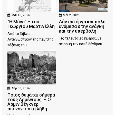
Μάι 10, 2026
Μάι 2, 2026
“Η Μάνα” – του
Δέντρα έργα και πόλη:
Γεώργιου Μαρτινέλλη
ανάμεσα στην ανάγκη
και την υπερβολή
Από το βιβλίο:
Τις τελευταίες ημέρες, με
Αναγνωστικόν της πέμπτης
αφορμή την κοπή δένδρου...
τάξεως του...
Απρ 30, 2026
Ποιος θυμάται σήμερα
τους Αρμένιους; – Ο
Άρμιν Βέγκνερ
απέναντι στη λήθη