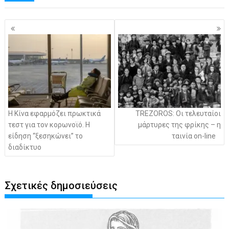
Πλοήγηση
άρθρων
Η Κίνα εφαρμόζει πρωκτικά
TREZOROS: Οι τελευταίοι
τεστ για τον κορωνοϊό. Η
μάρτυρες της φρίκης – η
είδηση “ξεσηκώνει” το
ταινία on-line
διαδίκτυο
Σχετικές δημοσιεύσεις