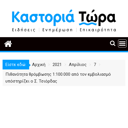
Περάστε
στο
περιεχόμενο
Είστε εδώ:
Αρχική
2021
Απρίλιος
7
Πιθανότητα θρόμβωσης 1:100.000 από τον εμβολιασμό
υπόστηρίζει ο Σ. Τσιόρδας