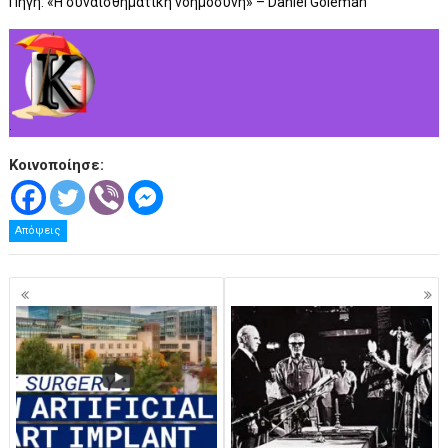
Πηγή: «Η συναισθηματική νοημοσύνη» – Daniel Goleman
.
Κοινοποίησε:
Απόψεις
Πλοήγηση
άρθρων