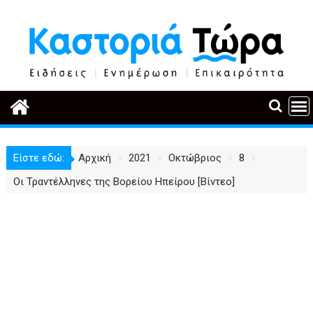
Περάστε
στο
περιεχόμενο
Είστε εδώ:
Αρχική
2021
Οκτώβριος
8
Οι Τραντέλληνες της Βορείου Ηπείρου [Βίντεο]