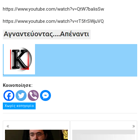
https://www.youtube.com/watch?v=QtW7baIisSw
https://www.youtube.com/watch?v=rT5frSWjuVQ
.
Κοινοποίησε:
Χωρίς κατηγορία
Πλοήγηση
άρθρων