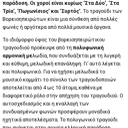
παράδοση. Οι χοροί είναι κυρίως ‘Στα Δύο’, ‘Στα
Τρία’, ‘Πωγωνίσιος’ και ‘Συρτός’.
Το τραγούδι των
Βορειοηπειρώτων είναι μια σύνθεση από πολλές
φωνές ή αργότερα από πολλά μουσικά όργανα.
Το ιδιόμορφο ύφος του βορειοηπειρώτικου
τραγουδιού προέκυψε από τη
πολυφωνική
αρμονική με
λωδία, που συνδυάζεται με τη λυγερή
και εύθυμη, μελωδική επανάληψη. Γι’ αυτό λέγεται
και πολυφωνικό. Για να ηχήσει μελωδικά το
μουσικό κομμάτι το σύνολο των τραγουδοποιών
αποτελείται από 4 ως 10 άτομα, καθένα με
διαφορετικό ρόλο στην απήχηση του τραγουδιού. Ο
αυτοσχεδιασμός και η εναλλαγή των
συνδυασμένων φωνών προσφέρουν μοναδικά
ηχητικά αποτελέσματα. Το πολυγωνικό τραγούδι
που ανάγεται στην αρχαία ελληνική παράδοση,