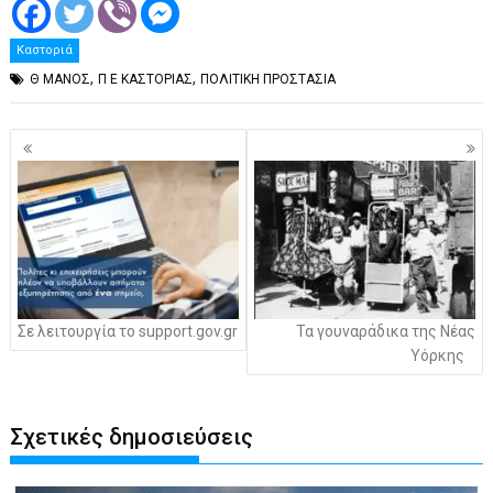
Καστοριά
,
,
Θ ΜΑΝΟΣ
Π Ε ΚΑΣΤΟΡΙΑΣ
ΠΟΛΙΤΙΚΗ ΠΡΟΣΤΑΣΙΑ
Πλοήγηση
άρθρων
Σε λειτουργία το support.gov.gr
Τα γουναράδικα της Νέας
Υόρκης
Σχετικές δημοσιεύσεις