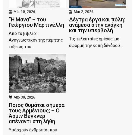
Μάι 10, 2026
Μάι 2, 2026
“Η Μάνα” – του
Δέντρα έργα και πόλη:
Γεώργιου Μαρτινέλλη
ανάμεσα στην ανάγκη
και την υπερβολή
Από το βιβλίο:
Τις τελευταίες ημέρες, με
Αναγνωστικόν της πέμπτης
αφορμή την κοπή δένδρου...
τάξεως του...
Απρ 30, 2026
Ποιος θυμάται σήμερα
τους Αρμένιους; – Ο
Άρμιν Βέγκνερ
απέναντι στη λήθη
Υπάρχουν άνθρωποι που