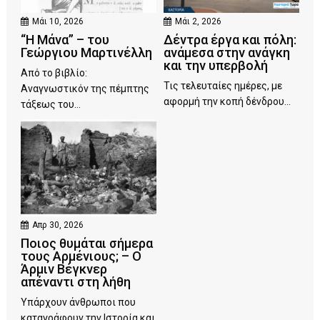
Μάι 10, 2026
Μάι 2, 2026
“Η Μάνα” – του
Δέντρα έργα και πόλη:
Γεώργιου Μαρτινέλλη
ανάμεσα στην ανάγκη
και την υπερβολή
Από το βιβλίο:
Τις τελευταίες ημέρες, με
Αναγνωστικόν της πέμπτης
αφορμή την κοπή δένδρου...
τάξεως του...
Απρ 30, 2026
Ποιος θυμάται σήμερα
τους Αρμένιους; – Ο
Άρμιν Βέγκνερ
απέναντι στη λήθη
Υπάρχουν άνθρωποι που
καταγράφουν την Ιστορία και