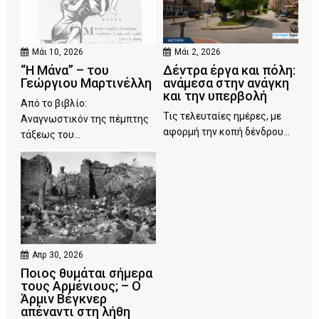
Μάι 10, 2026
Μάι 2, 2026
“Η Μάνα” – του
Δέντρα έργα και πόλη:
Γεώργιου Μαρτινέλλη
ανάμεσα στην ανάγκη
και την υπερβολή
Από το βιβλίο:
Τις τελευταίες ημέρες, με
Αναγνωστικόν της πέμπτης
αφορμή την κοπή δένδρου...
τάξεως του...
Απρ 30, 2026
Ποιος θυμάται σήμερα
τους Αρμένιους; – Ο
Άρμιν Βέγκνερ
απέναντι στη λήθη