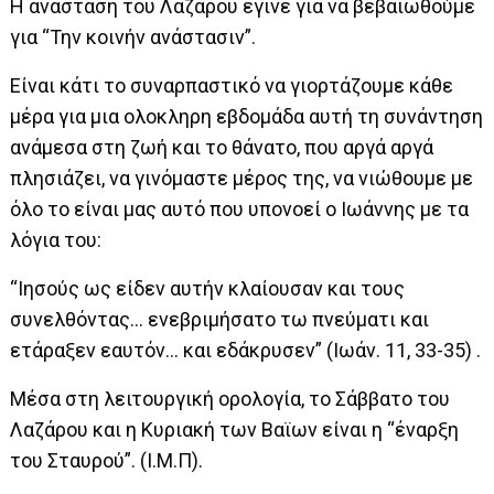
Η ανάσταση του Λαζάρου έγινε για να βεβαιωθούμε
για “Την κοινήν ανάστασιν”.
Είναι κάτι το συναρπαστικό να γιορτάζουμε κάθε
μέρα για μια ολοκληρη εβδομάδα αυτή τη συνάντηση
ανάμεσα στη ζωή και το θάνατο, που αργά αργά
πλησιάζει, να γινόμαστε μέρος της, να νιώθουμε με
όλο το είναι μας αυτό που υπονοεί ο Ιωάννης με τα
λόγια του:
“Ιησούς ως είδεν αυτήν κλαίουσαν και τους
συνελθόντας… ενεβριμήσατο τω πνεύματι και
ετάραξεν εαυτόν… και εδάκρυσεν” (Ιωάν. 11, 33-35) .
Μέσα στη λειτουργική ορολογία, το Σάββατο του
Λαζάρου και η Κυριακή των Βαϊων είναι η “έναρξη
του Σταυρού”. (Ι.Μ.Π).