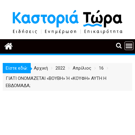
Περάστε
στο
περιεχόμενο
Είστε εδώ:
Αρχική
2022
Απρίλιος
16
ΓΙΑΤΙ ΟΝΟΜΑΖΕΤΑΙ «ΒΟΥΒΗ» Ή «ΚΟΥΦΗ» ΑΥΤΗ Η
ΕΒΔΟΜΑΔΑ;