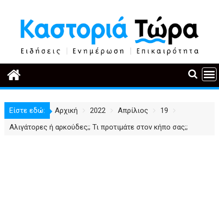
Περάστε
στο
περιεχόμενο
Είστε εδώ:
Αρχική
2022
Απρίλιος
19
Αλιγάτορες ή αρκούδες;; Τι προτιμάτε στον κήπο σας;;