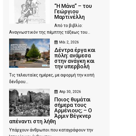
“Η Μάνα” – του
Γεώργιου
Μαρτινέλλη
Από το βιβλίο:
Αναγνωστικόν της πέμπτης τάξεως του...
Μάι 2, 2026
Δέντρα έργα και
πόλη: ανάμεσα
στην ανάγκη και
την υπερβολή
Τις τελευταίες ημέρες, με αφορμή την κοπή
δένδρου...
Απρ 30, 2026
Ποιος θυμάται
σήμερα τους
Αρμένιους; – Ο
Άρμιν Βέγκνερ
απέναντι στη λήθη
Υπάρχουν άνθρωποι που καταγράφουν την