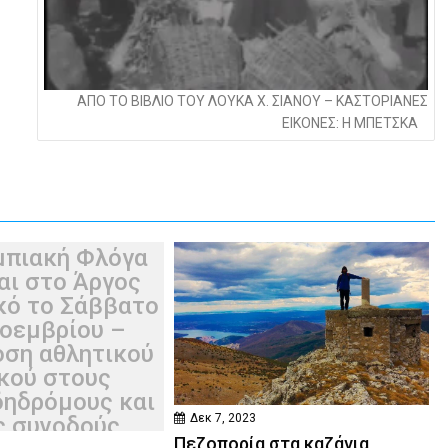
ΑΠΟ ΤΟ ΒΙΒΛΙΟ ΤΟΥ ΛΟΥΚΑ Χ. ΣΙΑΝΟΥ – ΚΑΣΤΟΡΙΑΝΕΣ
ΕΙΚΟΝΕΣ: Η ΜΠΕΤΣΚΑ
μπιακή Φλόγα
αι στο Άργος
κό το Σάββατο
οεμβρίου –
ση αθλητικού
κού στους
ηδρόμους και
Δεκ 7, 2023
ς συνοδούς
Πεζοπορία στα καζάνια