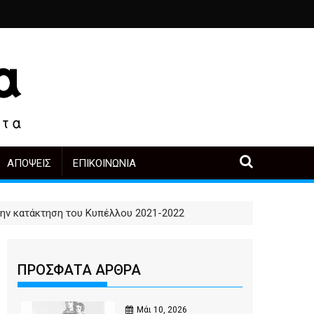
ιά
ο, άλλοι πρωταγωνιστές
 μετά την αγορά
Περιοδική Έκθεση με τίτλο “Στάχτες και δάκρυα στη Λ
"Η Μάνα" - του Γεώργιου Μα
ΑΠΌΨΕΙΣ
ΕΠΙΚΟΙΝΩΝΊΑ
την κατάκτηση του Κυπέλλου 2021-2022
ΠΡΟΣΦΑΤΑ ΑΡΘΡΑ
Μάι 10, 2026