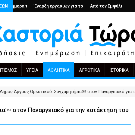
λή
ιους; – Ο Άρμιν Βέγκνερ απέναντι στη λήθη
ΣΕΩΝ
η εργασιών για το Κέντρο Ημέρας Ολικής Φροντίδας στην Καστορ
Από τον Εμφύλιο στην Πόλωση: το ίδιο έργ
KIFF 51: Η εικόνα
ΙΤΙΣΜΌΣ
ΥΓΕΊΑ
ΑΘΛΗΤΙΚΆ
ΑΓΡΟΤΙΚΆ
ΙΣΤΟΡΙΚΆ
Δήμος Άργους Ορεστικού: Συγχαρητήρια￼ στον Παναργειακό για 
ια￼ στον Παναργειακό για την κατάκτηση του