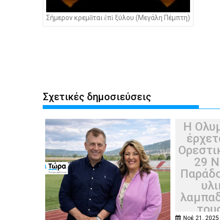
Σήμερον κρεμᾶται ἐπὶ ξύλου (Μεγάλη Πέμπτη)
Σχετικές δημοσιεύσεις
Η Ολυ
έρχετ
Ορεστι
29 Ν
Παράδο
υλι
λαμπαδ
του
Νοέ 21, 2025