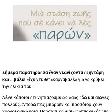
Σήµερα παρατηροῦσα ἕναν νεανίζοντα ἑξηντάρη
καὶ …βάλε!
Eἶχε ντυθεῖ «καρναβαλέ» γιὰ νὰ κρύβει
τὴν ἠλικία του.
Λένε κάποιοι ὅτι νηπιάζουµε ὡς λαὸς ἐδῶ καὶ αἰῶνες
πολλούς. Ἀπορῶ πῶς μποροῦν καὶ προσδιορίζουν
χρονολογικὰ ὅρια. Προσωπικὰ -καὶ ἂν ὑπῆρχε- δὲν θὰ