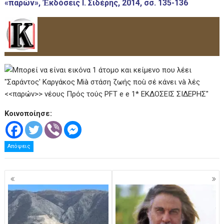
«παρών», Ἐκδόσεις Ι. Σιδέρης, 2014, σσ. 135-136
Κοινοποίησε:
Απόψεις
Πλοήγηση
άρθρων