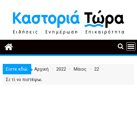
Περάστε
στο
περιεχόμενο
Είστε εδώ:
Αρχική
2022
Μάιος
22
Σὲ τί νὰ πιστέψω;