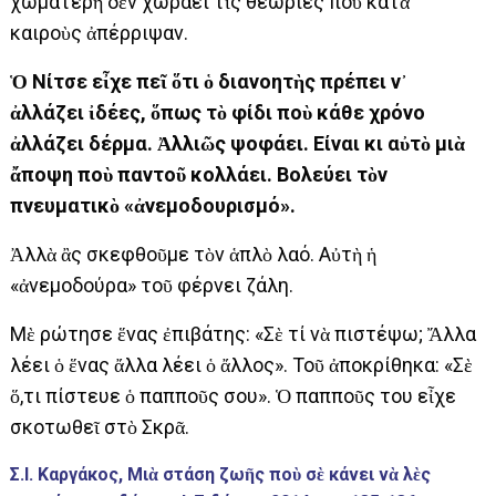
χωµατερὴ δὲν χωράει τὶς θεωρίες ποὺ κατὰ
καιροὺς ἀπέρριψαν.
Ὁ Νίτσε εἶχε πεῖ ὅτι ὁ διανοητὴς πρέπει ν᾿
ἀλλάζει ἰδέες, ὅπως τὸ φίδι ποὺ κάθε χρόνο
ἀλλάζει δέρµα. Ἀλλιῶς ψοφάει. Είναι κι αὐτὸ μιὰ
ἄποψη ποὺ παντοῦ κολλάει. Βολεύει τὸν
πνευματικὸ «ἀνεμοδουρισµό».
Ἀλλὰ ἂς σκεφθοῦμε τὸν ἁπλὸ λαό. Αὐτὴ ἡ
«ἀνεμοδούρα» τοῦ φέρνει ζάλη.
Μὲ ρώτησε ἕνας ἐπιβάτης: «Σὲ τί νὰ πιστέψω; Ἄλλα
λέει ὁ ἕνας ἄλλα λέει ὁ ἄλλος». Τοῦ ἀποκρίθηκα: «Σὲ
ὅ,τι πίστευε ὁ παπποῦς σου». Ὁ παπποῦς του εἶχε
σκοτωθεῖ στὸ Σκρᾶ.
Σ.Ι. Καργάκος, Μιὰ στάση ζωῆς ποὺ σὲ κάνει νὰ λὲς