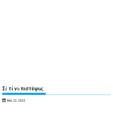
Σὲ τί νὰ πιστέψω;
Μάι 22, 2022