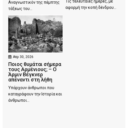
Τις τελευταίες ημέρες, με
Αναγνωστικόν της πέμπτης
αφορμή την κοπή δένδρου...
τάξεως του...
Απρ 30, 2026
Ποιος θυμάται σήμερα
τους Αρμένιους; – Ο
Άρμιν Βέγκνερ
απέναντι στη λήθη
Υπάρχουν άνθρωποι που
καταγράφουν την Ιστορία και
άνθρωποι...