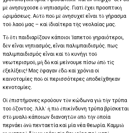
μὲ ἀνησυχοῦσε ὁ νηπιασµός. Γιατὶ ἔχει προοπτικἡ
ὠριμάσεως. Αὐτὸ ποὺ μὲ ἀνησυχεῖ εἶναι τὸ γήρασµα
τοῦ λαοῦ µας – καὶ ἰδιαίτερα τῆς νεολαίας µας.
Τὸ ὅτι παιδιαρίζουν κάποιοι Ἰαπετοῦ γηραιότεροι,
δὲν εἶναι νηπιασµός, εἶναι παλιμπαιδισµός. Ὅπως
παλιμπαιδισµός εἶναι καὶ τὸ κυνήγι τοῦ
νεωτερισμοῦ, µὴ δὰ καὶ µείνουµε πίσω ἀπὸ τὶς
ἐξελίξεις! Μᾶς ἔφαγαν ἐδῶ καὶ χρόνια οἱ
καινοτοµίες ποὺ οἱ περισσότερες ἀποδείχθηκαν
κενοτοµίες.
Οἱ ἐπιστήμονες κρούουν τὸν κώδωνα γιὰ τὴν τρύπα
τοῦ ὄζοντος. Ἀλλ᾽ ἡ πιὸ ἐπικίνδυνη τρύπα βρίσκεται
στὸ μυαλὸ κάποιων διανοητῶν ἀπὸ τὴν ὁποία
περνάει ἀνὰ πενταετία καὶ µία νέα θεωρία. Καμμιὰ