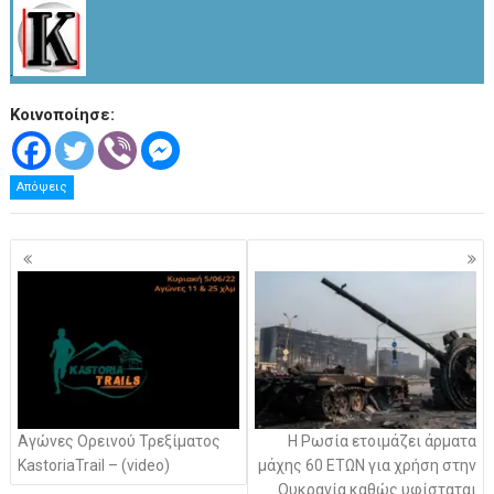
.
Κοινοποίησε:
Απόψεις
Πλοήγηση
άρθρων
Αγώνες Ορεινού Τρεξίματος
Η Ρωσία ετοιμάζει άρματα
KastoriaTrail – (video)
μάχης 60 ΕΤΩΝ για χρήση στην
Ουκρανία καθώς υφίσταται