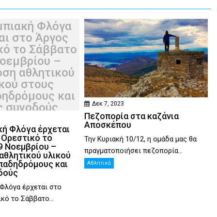
μπιακή Φλόγα
αι στο Άργος
κό το Σάββατο
οεμβρίου –
ση αθλητικού
κού στους
ηδρόμους και
Δεκ 7, 2023
ς συνοδούς
Πεζοπορία στα καζάνια
Αποσκέπου
κή Φλόγα έρχεται
 Ορεστικό το
Την Κυριακή 10/12, η ομάδα μας θα
9 Νοεμβρίου –
πραγματοποιήσει πεζοπορία...
αθλητικού υλικού
παδηδρόμους και
Αθλητικά
δούς
Φλόγα έρχεται στο
κό το Σάββατο...