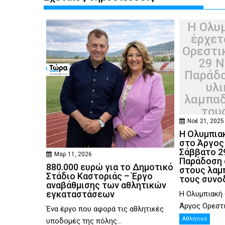
Η Ολυ
έρχετ
Ορεστι
29 Ν
Παράδο
υλι
λαμπαδ
του
Νοέ 21, 2025
Η Ολυμπια
στο Άργος
Σάββατο 2
Μαρ 11, 2026
Παράδοση 
880.000 ευρώ για το Δημοτικό
στους λαμ
Στάδιο Καστοριάς – Έργο
τους συνο
αναβάθμισης των αθλητικών
εγκαταστάσεων
Η Ολυμπιακή 
Άργος Ορεστι
Ένα έργο που αφορά τις αθλητικές
Αθλητικά
υποδομές της πόλης...