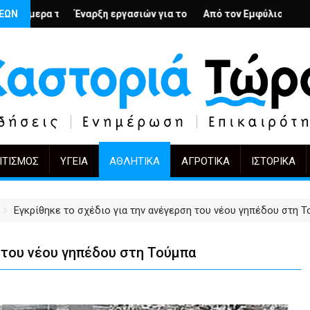
ή
ιους; – Ο Άρμιν Βέγκνερ απέναντι στη λήθη
ΣΕΩΝ
 εργασιών για το Κέντρο Ημέρας Ολικής Φροντίδας στην Καστορ
Από τον Εμφύλιο στην Πόλωση: το ίδιο έργο
KIFF 51: Η εικόνα
ΙΤΙΣΜΌΣ
ΥΓΕΊΑ
ΑΘΛΗΤΙΚΆ
ΑΓΡΟΤΙΚΆ
ΙΣΤΟΡΙΚΆ
Εγκρίθηκε το σχέδιο για την ανέγερση του νέου γηπέδου στη 
η του νέου γηπέδου στη Τούμπα