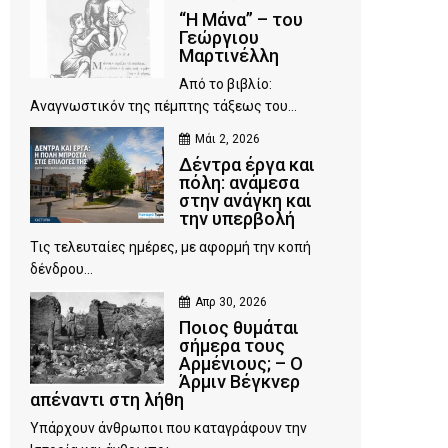
“Η Μάνα” – του
Γεώργιου
Μαρτινέλλη
Από το βιβλίο:
Αναγνωστικόν της πέμπτης τάξεως του...
Μάι 2, 2026
Δέντρα έργα και
πόλη: ανάμεσα
στην ανάγκη και
την υπερβολή
Τις τελευταίες ημέρες, με αφορμή την κοπή
δένδρου...
Απρ 30, 2026
Ποιος θυμάται
σήμερα τους
Αρμένιους; – Ο
Άρμιν Βέγκνερ
απέναντι στη λήθη
Υπάρχουν άνθρωποι που καταγράφουν την