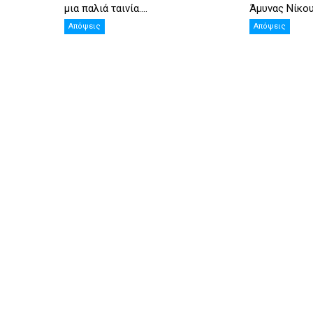
μια παλιά ταινία....
Άμυνας Νίκου 
Απόψεις
Απόψεις