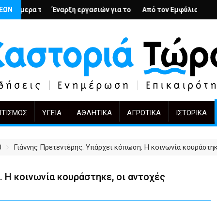
υς; – Ο Άρμιν Βέγκνερ απέναντι στη λήθη
ΣΕΩΝ
εργασιών για το Κέντρο Ημέρας Ολικής Φροντίδας στην Καστοριά
Από τον Εμφύλιο στην Πόλωση: το ίδιο έργο,
KIFF 51: Η εικόνα μ
ΙΤΙΣΜΌΣ
ΥΓΕΊΑ
ΑΘΛΗΤΙΚΆ
ΑΓΡΟΤΙΚΆ
ΙΣΤΟΡΙΚΆ
0
Γιάννης Πρετεντέρης: Υπάρχει κόπωση. Η κοινωνία κουράστηκ
. Η κοινωνία κουράστηκε, οι αντοχές