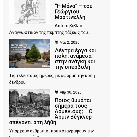
“Η Μάνα” – του
Γεώργιου
Μαρτινέλλη
Από το βιβλίο:
Αναγνωστικόν της πέμπτης τάξεως του...
Μάι 2, 2026
Δέντρα έργα και
πόλη: ανάμεσα
στην ανάγκη και
την υπερβολή
Τις τελευταίες ημέρες, με αφορμή την κοπή
δένδρου...
Απρ 30, 2026
Ποιος θυμάται
σήμερα τους
Αρμένιους; – Ο
Άρμιν Βέγκνερ
απέναντι στη λήθη
Υπάρχουν άνθρωποι που καταγράφουν την