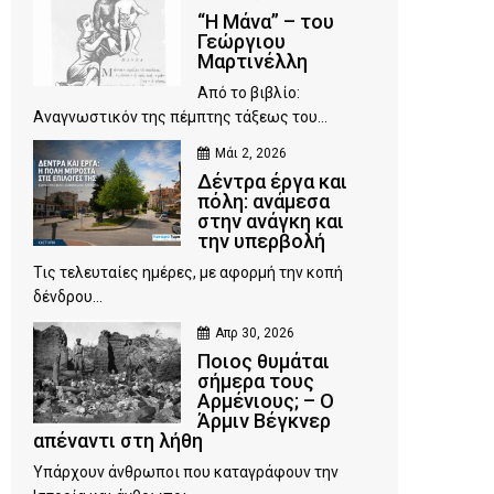
“Η Μάνα” – του
Γεώργιου
Μαρτινέλλη
Από το βιβλίο:
Αναγνωστικόν της πέμπτης τάξεως του...
Μάι 2, 2026
Δέντρα έργα και
πόλη: ανάμεσα
στην ανάγκη και
την υπερβολή
Τις τελευταίες ημέρες, με αφορμή την κοπή
δένδρου...
Απρ 30, 2026
Ποιος θυμάται
σήμερα τους
Αρμένιους; – Ο
Άρμιν Βέγκνερ
απέναντι στη λήθη
Υπάρχουν άνθρωποι που καταγράφουν την