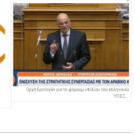
Οργή Ερντογάν για το φόρουμ «Φιλία» του ελληνικού
ΥΠ.ΕΞ.