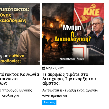
Μαρ 29, 2026
πότακτοι: Κοινωνία
Τι ακριβώς τιμάτε στο
κοινωνία
Λιτόχωρο; Την έναρξη του
ιών;
αίματος;
υ Υπουργού Εθνικής
Αν τιμάται η «έναρξη ενός αγώνα»,
Δένδια για...
τότε πρέπει να...
Απόψεις