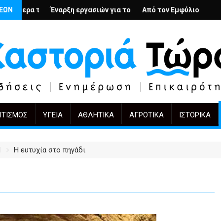
ή
ους; – Ο Άρμιν Βέγκνερ απέναντι στη λήθη
ΣΕΩΝ
 εργασιών για το Κέντρο Ημέρας Ολικής Φροντίδας στην Καστορι
Από τον Εμφύλιο στην Πόλωση: το ίδιο έργο
KIFF 51: Η εικόνα 
ΙΤΙΣΜΌΣ
ΥΓΕΊΑ
ΑΘΛΗΤΙΚΆ
ΑΓΡΟΤΙΚΆ
ΙΣΤΟΡΙΚΆ
1
Η ευτυχία στο πηγάδι