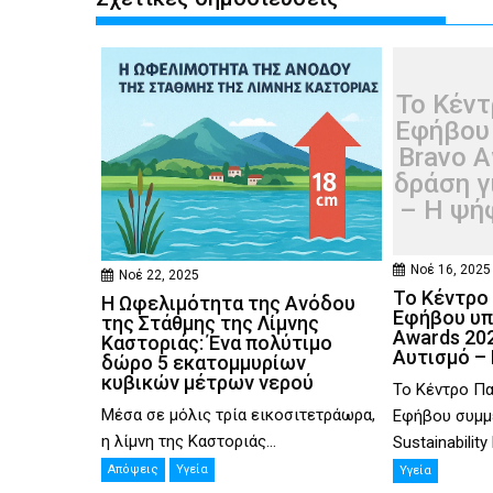
Το Κέντ
Εφήβου
Bravo A
δράση γ
– Η ψή
Νοέ 16, 2025
Νοέ 22, 2025
Το Κέντρο 
Η Ωφελιμότητα της Ανόδου
Εφήβου υπ
της Στάθμης της Λίμνης
Awards 202
Καστοριάς: Ένα πολύτιμο
Αυτισμό –
δώρο 5 εκατομμυρίων
κυβικών μέτρων νερού
Το Κέντρο Πα
Μέσα σε μόλις τρία εικοσιτετράωρα,
Εφήβου συμμε
η λίμνη της Καστοριάς...
Sustainability
Απόψεις
Υγεία
Υγεία