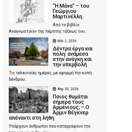
“Η Μάνα” – του
Γεώργιου
Μαρτινέλλη
Από το βιβλίο:
Αναγνωστικόν της πέμπτης τάξεως του...
Μάι 2, 2026
Δέντρα έργα και
πόλη: ανάμεσα
στην ανάγκη και
την υπερβολή
Τις τελευταίες ημέρες, με αφορμή την κοπή
δένδρου...
Απρ 30, 2026
Ποιος θυμάται
σήμερα τους
Αρμένιους; – Ο
Άρμιν Βέγκνερ
απέναντι στη λήθη
Υπάρχουν άνθρωποι που καταγράφουν την