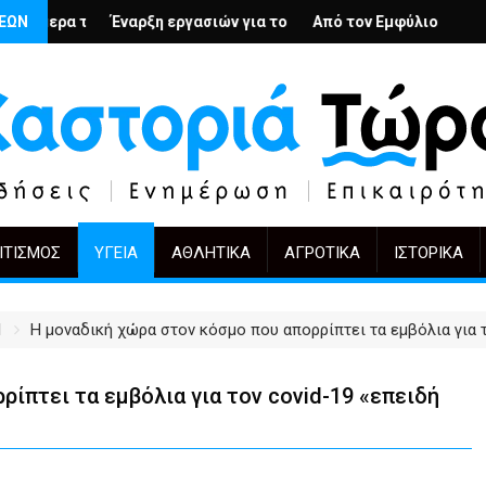
λή
ιους; – Ο Άρμιν Βέγκνερ απέναντι στη λήθη
ΣΕΩΝ
η εργασιών για το Κέντρο Ημέρας Ολικής Φροντίδας στην Καστορ
Από τον Εμφύλιο στην Πόλωση: το ίδιο έργ
KIFF 51: Η εικόν
ΙΤΙΣΜΌΣ
ΥΓΕΊΑ
ΑΘΛΗΤΙΚΆ
ΑΓΡΟΤΙΚΆ
ΙΣΤΟΡΙΚΆ
1
Η μοναδική χώρα στον κόσμο που απορρίπτει τα εμβόλια για τ
ίπτει τα εμβόλια για τον covid-19 «επειδή