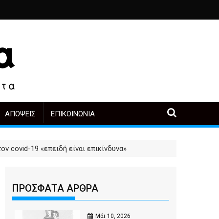
ιά
ο, άλλοι πρωταγωνιστές
α μετά την αγορά
Περιοδική Έκθεση με τίτλο “Στάχτες και δάκρυα στη Λ
"Η Μάνα" - του Γεώργιου Μ
ΑΠΌΨΕΙΣ
ΕΠΙΚΟΙΝΩΝΊΑ
ον covid-19 «επειδή είναι επικίνδυνα»
ΠΡΟΣΦΑΤΑ ΑΡΘΡΑ
Μάι 10, 2026