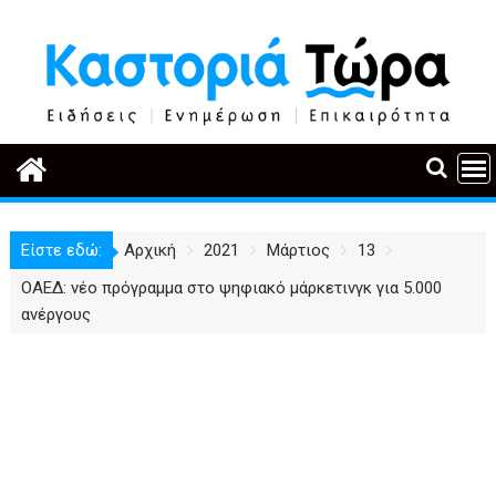
Περάστε
στο
περιεχόμενο
Είστε εδώ:
Αρχική
2021
Μάρτιος
13
ΟΑΕΔ: νέο πρόγραμμα στο ψηφιακό μάρκετινγκ για 5.000
ανέργους