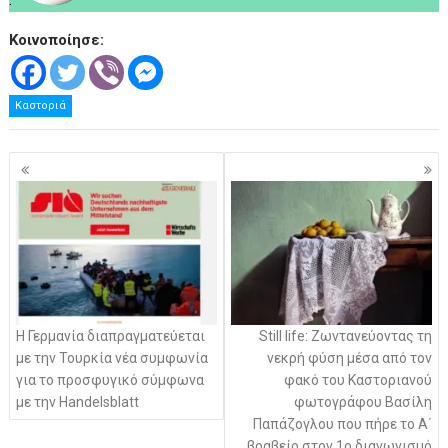
Κοινοποίησε:
Καστοριά
Πλοήγηση
άρθρων
Η Γερμανία διαπραγματεύεται
Still life: Ζωντανεύοντας τη
με την Τουρκία νέα συμφωνία
νεκρή φύση μέσα από τον
για το προσφυγικό σύμφωνα
φακό του Καστοριανού
με την Handelsblatt
φωτογράφου Βασίλη
Παπάζογλου που πήρε το Α΄
βραβείο στον 1ο διαγωνισμό