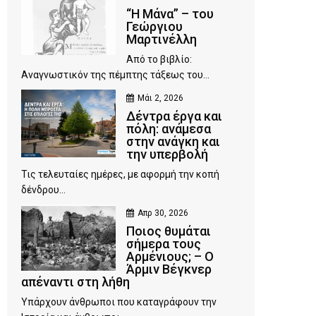
“Η Μάνα” – του
Γεώργιου
Μαρτινέλλη
Από το βιβλίο:
Αναγνωστικόν της πέμπτης τάξεως του...
Μάι 2, 2026
Δέντρα έργα και
πόλη: ανάμεσα
στην ανάγκη και
την υπερβολή
Τις τελευταίες ημέρες, με αφορμή την κοπή
δένδρου...
Απρ 30, 2026
Ποιος θυμάται
σήμερα τους
Αρμένιους; – Ο
Άρμιν Βέγκνερ
απέναντι στη λήθη
Υπάρχουν άνθρωποι που καταγράφουν την