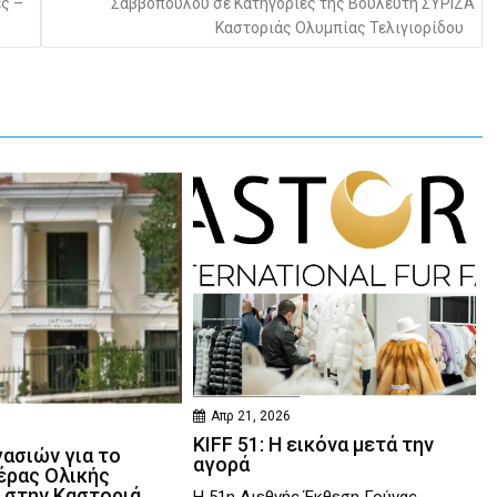
ες –
Σαββόπουλου σε Κατηγορίες της Βουλευτή ΣΥΡΙΖΑ
Καστοριάς Ολυμπίας Τελιγιορίδου
Απρ 21, 2026
KIFF 51: Η εικόνα μετά την
γασιών για το
αγορά
έρας Ολικής
 στην Καστοριά
Η 51η Διεθνής Έκθεση Γούνας