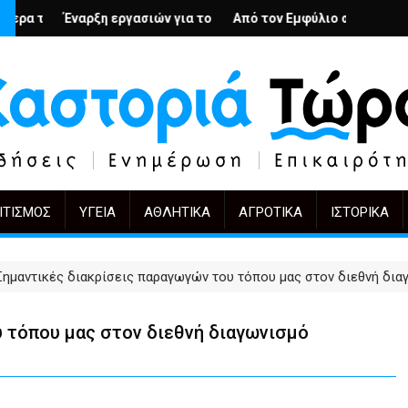
– Ο Άρμιν Βέγκνερ απέναντι στη λήθη
σιών για το Κέντρο Ημέρας Ολικής Φροντίδας στην Καστοριά
Από τον Εμφύλιο στην Πόλωση: το ίδιο έργο, άλλ
KIFF 51: Η εικόνα μετά
ΙΤΙΣΜΌΣ
ΥΓΕΊΑ
ΑΘΛΗΤΙΚΆ
ΑΓΡΟΤΙΚΆ
ΙΣΤΟΡΙΚΆ
Σημαντικές διακρίσεις παραγωγών του τόπου μας στον διεθνή δι
 τόπου μας στον διεθνή διαγωνισμό