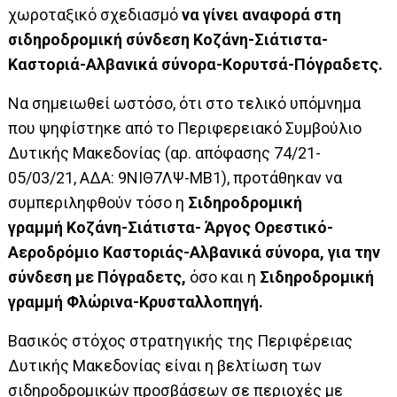
χωροταξικό σχεδιασμό
να γίνει αναφορά στη
σιδηροδρομική σύνδεση Κοζάνη-Σιάτιστα-
Καστοριά-Αλβανικά σύνορα-Κορυτσά-Πόγραδετς.
Να σημειωθεί ωστόσο, ότι στο τ
ελικό υπόμνημα
που ψηφίστηκε από το Περιφερειακό Συμβούλιο
Δυτικής Μακεδονίας (αρ. απόφασης 74/21-
05/03/21, ΑΔΑ: 9ΝΙΘ7ΛΨ-ΜΒ1),
προτάθηκαν να
συμπεριληφθούν τόσο η
Σιδηροδρομική
γραμμή
Κοζάνη-Σιάτιστα- Άργος Ορεστικό-
Αεροδρόμιο Καστοριάς-Αλβανικά σύνορα, για την
σύνδεση με Πόγραδετς,
όσο και η
Σιδηροδρομική
γραμμή Φλώρινα-Κρυσταλλοπηγή.
Βασικός στόχος στρατηγικής της Περιφέρειας
Δυτικής Μακεδονίας είναι η βελτίωση των
σιδηροδρομικών προσβάσεων σε περιοχές με