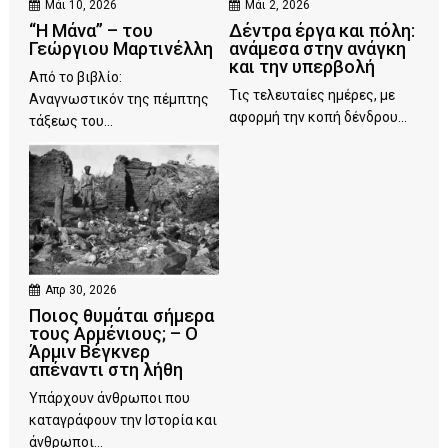
Μάι 10, 2026
Μάι 2, 2026
“Η Μάνα” – του
Δέντρα έργα και πόλη:
Γεώργιου Μαρτινέλλη
ανάμεσα στην ανάγκη
και την υπερβολή
Από το βιβλίο:
Τις τελευταίες ημέρες, με
Αναγνωστικόν της πέμπτης
αφορμή την κοπή δένδρου...
τάξεως του...
Απρ 30, 2026
Ποιος θυμάται σήμερα
τους Αρμένιους; – Ο
Άρμιν Βέγκνερ
απέναντι στη λήθη
Υπάρχουν άνθρωποι που
καταγράφουν την Ιστορία και
άνθρωποι...