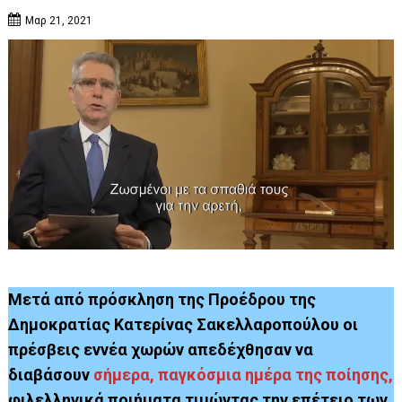
Μαρ 21, 2021
Μετά από πρόσκληση της Προέδρου της
Δημοκρατίας Κατερίνας Σακελλαροπούλου οι
πρέσβεις εννέα χωρών απεδέχθησαν να
διαβάσουν
σήμερα, παγκόσμια ημέρα της ποίησης,
φιλελληνικά ποιήματα τιμώντας την επέτειο των