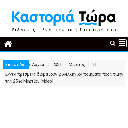
Περάστε
στο
περιεχόμενο
Είστε εδώ:
Αρχική
2021
Μάρτιος
21
Εννέα πρέσβεις διαβάζουν φιλελληνικά ποιήματα προς τιμήν
της 25ης Μαρτίου [video]