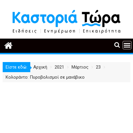
Περάστε
στο
περιεχόμενο
Είστε εδώ:
Αρχική
2021
Μάρτιος
23
Κολοράντο: Πυροβολισμοί σε μανάβικο