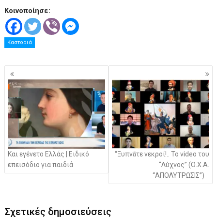
Κοινοποίησε:
Καστοριά
Πλοήγηση
άρθρων
Και εγένετο Ελλάς | Ειδικό
“Ξυπνᾶτε νεκροί!.. Το video του
επεισόδιο για παιδιά
“Λύχνος” (Ο.Χ.Α.
“ΑΠΟΛΥΤΡΩΣΙΣ”)
Σχετικές δημοσιεύσεις