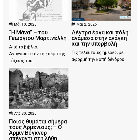
Μάι 10, 2026
Μάι 2, 2026
“Η Μάνα” – του
Δέντρα έργα και πόλη:
Γεώργιου Μαρτινέλλη
ανάμεσα στην ανάγκη
και την υπερβολή
Από το βιβλίο:
Τις τελευταίες ημέρες, με
Αναγνωστικόν της πέμπτης
αφορμή την κοπή δένδρου...
τάξεως του...
Απρ 30, 2026
Ποιος θυμάται σήμερα
τους Αρμένιους; – Ο
Άρμιν Βέγκνερ
απέναντι στη λήθη