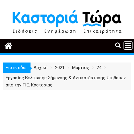
Περάστε
στο
περιεχόμενο
Είστε εδώ:
Αρχική
2021
Μάρτιος
24
Εργασίες Βελτίωσης Σήμανσης & Αντικατάστασης Στηθαίων
από την Π.Ε. Καστοριάς