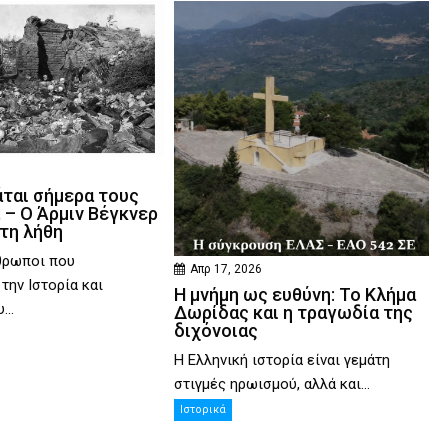
άται σήμερα τους
 – Ο Άρμιν Βέγκνερ
τη λήθη
θρωποι που
Απρ 17, 2026
την Ιστορία και
Η μνήμη ως ευθύνη: Το Κλήμα
...
Δωρίδας και η τραγωδία της
διχόνοιας
Η Ελληνική ιστορία είναι γεμάτη
στιγμές ηρωισμού, αλλά και...
Ιστορικά