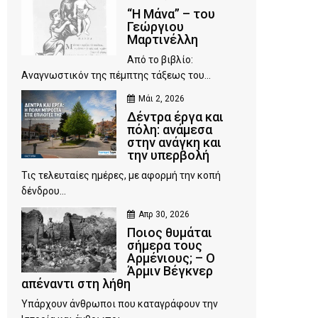
“Η Μάνα” – του
Γεώργιου
Μαρτινέλλη
Από το βιβλίο:
Αναγνωστικόν της πέμπτης τάξεως του...
Μάι 2, 2026
Δέντρα έργα και
πόλη: ανάμεσα
στην ανάγκη και
την υπερβολή
Τις τελευταίες ημέρες, με αφορμή την κοπή
δένδρου...
Απρ 30, 2026
Ποιος θυμάται
σήμερα τους
Αρμένιους; – Ο
Άρμιν Βέγκνερ
απέναντι στη λήθη
Υπάρχουν άνθρωποι που καταγράφουν την