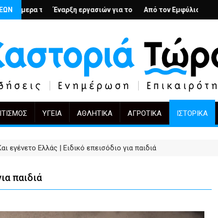
ή
ιους; – Ο Άρμιν Βέγκνερ απέναντι στη λήθη
ΣΕΩΝ
 εργασιών για το Κέντρο Ημέρας Ολικής Φροντίδας στην Καστορ
Από τον Εμφύλιο στην Πόλωση: το ίδιο έργο
KIFF 51: Η εικόνα
ΙΤΙΣΜΌΣ
ΥΓΕΊΑ
ΑΘΛΗΤΙΚΆ
ΑΓΡΟΤΙΚΆ
ΙΣΤΟΡΙΚΆ
Και εγένετο Ελλάς | Ειδικό επεισόδιο για παιδιά
για παιδιά