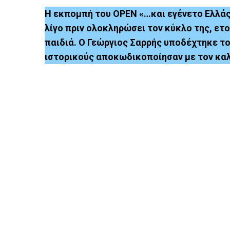
Η εκπομπή του OPEN «…και εγένετο Ελλάς»
λίγο πριν ολοκληρώσει τον κύκλο της, ετ
παιδιά. Ο Γεώργιος Σαρρής υποδέχτηκε το
ιστορικούς αποκωδικοποίησαν με τον καλ